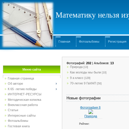
Математику нельзя изу
Главная
Фотоальбомы
Регистрация
Фотографий:
202
| Альбомов:
13
Природа
[13]
Меню сайта
Как молоды мы были
[10]
9 а класс
Главная страница
[129]
70-летие 9 ГвИАП
Об авторе
[50]
К 65 -летию победы
ИНТЕРНЕТ-РЕСУРСЫ
Новые фотографии
Методическая копилка
Внеклассная работа
Фотография 8
Статьи
Интересные сайты
Природа
Фотоальбомы
Рейтинг:
Гостевая книга