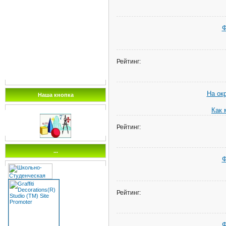
Ф
Рейтинг:
На ок
Наша кнопка
Как 
Рейтинг:
...
Ф
Рейтинг:
Ф