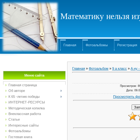
Математику нельзя изу
Главная
Фотоальбомы
Регистрация
Главная
»
Фотоальбом
»
9 а класс
»
А ну -
Меню сайта
Главная страница
Просмотров
: 8
Дата
: 09.
Об авторе
Просмотреть фо
К 65 -летию победы
ИНТЕРНЕТ-РЕСУРСЫ
Методическая копилка
Внеклассная работа
Статьи
Интересные сайты
Фотоальбомы
Гостевая книга