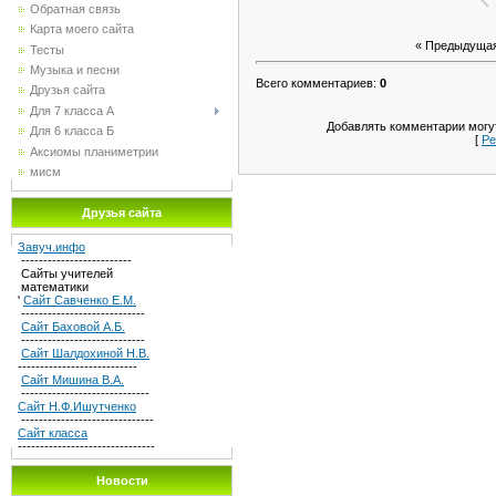
Обратная связь
Карта моего сайта
« Предыдуща
Тесты
Музыка и песни
Всего комментариев
:
0
Друзья сайта
Для 7 класса А
Добавлять комментарии могут
Для 6 класса Б
[
Ре
Аксиомы планиметрии
мисм
Друзья сайта
Завуч.инфо
-------------------------
Сайты учителей
математики
'
Сайт Савченко Е.М.
----------------------------
Сайт Баховой А.Б.
----------------------------
Сайт Шалдохиной Н.В.
---------------------------
Сайт Мишина В.А.
-----------------------------
Сайт Н.Ф.Ишутченко
------------------------------
Сайт класса
-------------------------------
Новости