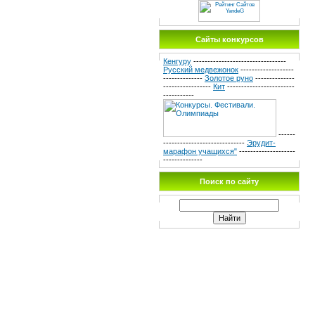
Сайты конкурсов
Кенгуру
---------------------------------
Русский медвежонок
-------------------
--------------
Золотое руно
--------------
-----------------
Кит
------------------------
-----------
------
-----------------------------
Эрудит-
марафон учащихся"
--------------------
--------------
Поиск по сайту