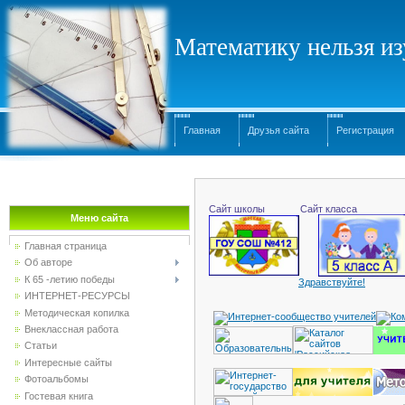
Математику нельзя изу
Главная
Друзья сайта
Регистрация
Сайт школы
Сайт класса
Меню сайта
Главная страница
Об авторе
К 65 -летию победы
Здравствуйте!
ИНТЕРНЕТ-РЕСУРСЫ
Методическая копилка
Внеклассная работа
Статьи
Интересные сайты
Фотоальбомы
Гостевая книга