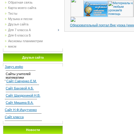
Обратная связь
Карта моего сайта
Тесты
Музыка и песни
Друзья сайта
Образовательный портал Вне урока (www.
Для 7 класса А
Для 6 класса Б
Аксиомы планиметрии
мисм
Друзья сайта
Завуч.инфо
-------------------------
Сайты учителей
математики
'
Сайт Савченко Е.М.
----------------------------
Сайт Баховой А.Б.
----------------------------
Сайт Шалдохиной Н.В.
---------------------------
Сайт Мишина В.А.
-----------------------------
Сайт Н.Ф.Ишутченко
------------------------------
Сайт класса
-------------------------------
Новости