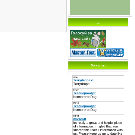
...
Мини чат