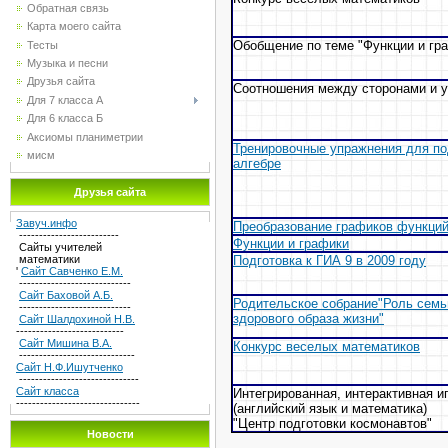
Обратная связь
Карта моего сайта
Обобщение по теме "Функции и гр
Тесты
Музыка и песни
Друзья сайта
Соотношения между сторонами и у
Для 7 класса А
Для 6 класса Б
Аксиомы планиметрии
Тренировочные упражнения для под
мисм
алгебре
Друзья сайта
Завуч.инфо
Преобразование графиков функци
-------------------------
Функции и графики
Сайты учителей
математики
Подготовка к ГИА 9 в 2009 году
'
Сайт Савченко Е.М.
----------------------------
Сайт Баховой А.Б.
Родительское собрание"Роль сем
----------------------------
здорового образа жизни"
Сайт Шалдохиной Н.В.
---------------------------
Сайт Мишина В.А.
Конкурс веселых математиков
-----------------------------
Сайт Н.Ф.Ишутченко
------------------------------
Сайт класса
Интегрированная, интерактивная и
-------------------------------
(английский язык и математика)
"Центр подготовки космонавтов"
Новости