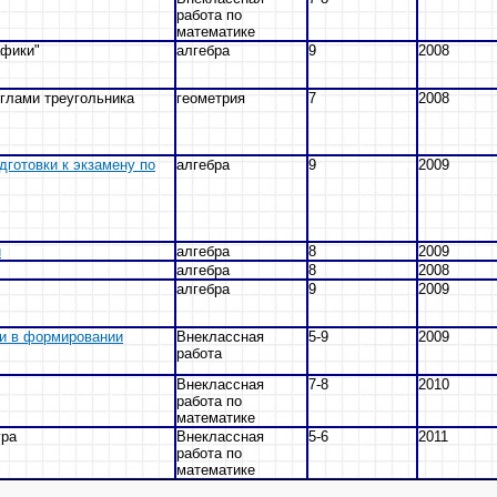
работа по
математике
афики"
алгебра
9
2008
глами треугольника
геометрия
7
2008
готовки к экзамену по
алгебра
9
2009
й
алгебра
8
2009
алгебра
8
2008
алгебра
9
2009
ьи в формировании
Внеклассная
5-9
2009
работа
Внеклассная
7-8
2010
работа по
математике
гра
Внеклассная
5-6
2011
работа по
математике