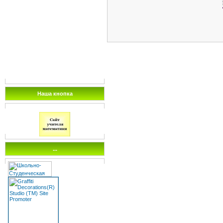
Наша кнопка
...