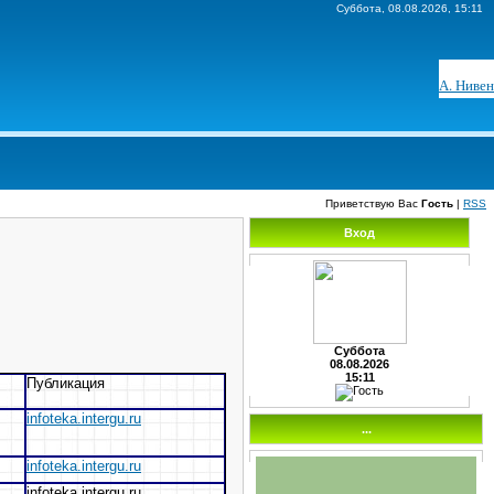
Суббота, 08.08.2026, 15:11
А. Нивен
Приветствую Вас
Гость
|
RSS
Вход
Суббота
08.08.2026
15:11
Публикация
infoteka.intergu.ru
...
infoteka.intergu.ru
infoteka.intergu.ru