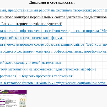
Дипломы и сертификаты:
ами, предоставившими работу на фестиваль творческих работ "
ийского конкурса персональных сайтов учителей- предметников
в Банк - интернет портфолио учителей
та в каталог образовательных сайтов методического портала "
ероссийского педагогического форума
та в международном союзе образовательных сайтов "Веб-круг др
родного фестиваля- конкурса профессиональных портфолио на 
ийского съезда учителей математики
теля математики на московском педагогическом марафоне
фестиваля
"Педагог- профессия творческая"
а в каталоге сайтов "Школьно - Студенческой социальной сети"