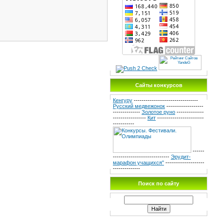
Сайты конкурсов
Кенгуру
---------------------------------
Русский медвежонок
-------------------
--------------
Золотое руно
--------------
-----------------
Кит
------------------------
-----------
------
-----------------------------
Эрудит-
марафон учащихся"
--------------------
--------------
Поиск по сайту