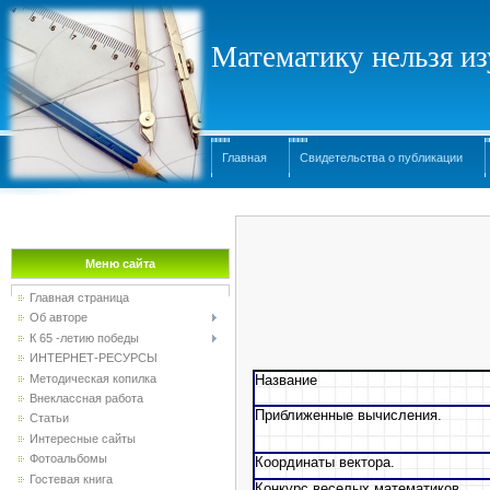
Математику нельзя изу
Главная
Свидетельства о публикации
Меню сайта
Главная страница
Об авторе
К 65 -летию победы
ИНТЕРНЕТ-РЕСУРСЫ
Методическая копилка
Название
Внеклассная работа
Приближенные вычисления.
Статьи
Интересные сайты
Фотоальбомы
Координаты вектора.
Гостевая книга
Конкурс веселых математиков