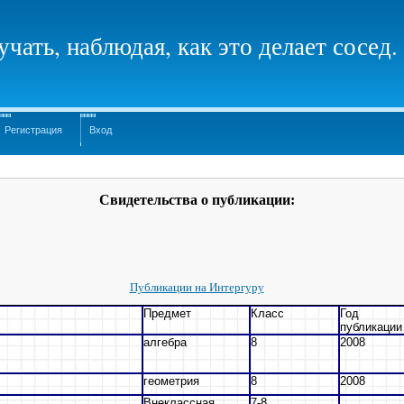
чать, наблюдая, как это делает сосед.
Регистрация
Вход
Свидетельства о публикации:
Публикации на Интергуру
Предмет
Класс
Год
публикации
алгебра
8
2008
геометрия
8
2008
Внеклассная
7-8