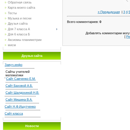
Обратная связь
Карта моего сайта
« Предыдущая
|
3
4
Тесты
Музыка и песни
Всего комментариев
:
0
Друзья сайта
Для 7 класса А
Добавлять комментарии могут
Для 6 класса Б
[
Ре
Аксиомы планиметрии
мисм
Друзья сайта
Завуч.инфо
-------------------------
Сайты учителей
математики
'
Сайт Савченко Е.М.
----------------------------
Сайт Баховой А.Б.
----------------------------
Сайт Шалдохиной Н.В.
---------------------------
Сайт Мишина В.А.
-----------------------------
Сайт Н.Ф.Ишутченко
------------------------------
Сайт класса
-------------------------------
Новости