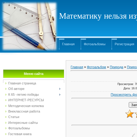
Математику нельзя изу
Главная
Фотоальбомы
Регистрация
Главная
»
Фотоальбом
»
Природа
»
Приро
Меню сайта
Главная страница
Просмотров
: 7
Дата
: 16.
Об авторе
Просмотреть фо
К 65 -летию победы
ИНТЕРНЕТ-РЕСУРСЫ
Методическая копилка
Внеклассная работа
Статьи
Интересные сайты
Фотоальбомы
Гостевая книга