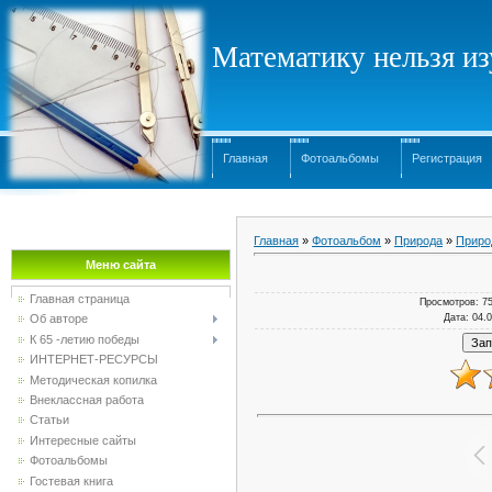
Математику нельзя изу
Главная
Фотоальбомы
Регистрация
Главная
»
Фотоальбом
»
Природа
»
Приро
Меню сайта
Главная страница
Просмотров
: 7
Дата
: 04.
Об авторе
К 65 -летию победы
ИНТЕРНЕТ-РЕСУРСЫ
Методическая копилка
Внеклассная работа
Статьи
Интересные сайты
Фотоальбомы
Гостевая книга