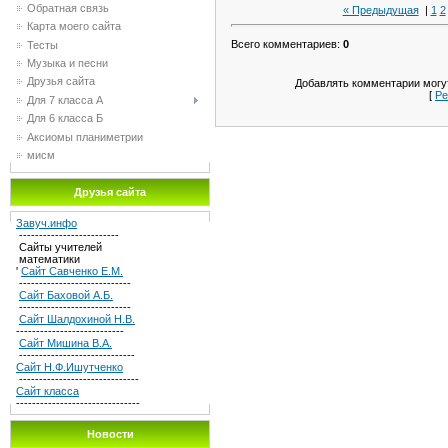
Обратная связь
« Предыдущая
|
1
2
Карта моего сайта
Всего комментариев
:
0
Тесты
Музыка и песни
Друзья сайта
Добавлять комментарии могут
[
Ре
Для 7 класса А
Для 6 класса Б
Аксиомы планиметрии
мисм
Друзья сайта
Завуч.инфо
-------------------------
Сайты учителей
математики
'
Сайт Савченко Е.М.
----------------------------
Сайт Баховой А.Б.
----------------------------
Сайт Шалдохиной Н.В.
---------------------------
Сайт Мишина В.А.
-----------------------------
Сайт Н.Ф.Ишутченко
------------------------------
Сайт класса
-------------------------------
Новости