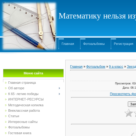
Математику нельзя изу
Главная
Фотоальбомы
Регистрация
Главная
»
Фотоальбом
»
9 а класс
»
Звезд
Меню сайта
Главная страница
Просмотров
: 61
Дата
: 08.
Об авторе
Просмотреть фо
К 65 -летию победы
ИНТЕРНЕТ-РЕСУРСЫ
Методическая копилка
Внеклассная работа
Статьи
Интересные сайты
Фотоальбомы
Гостевая книга