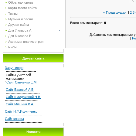
Обратная связь
Карта моего сайта
« Предыдущая
|
2
3
Тесты
Музыка и песни
Всего комментариев
:
0
Друзья сайта
Для 7 класса А
Добавлять комментарии могут
Для 6 класса Б
[
Ре
Аксиомы планиметрии
мисм
Друзья сайта
Завуч.инфо
-------------------------
Сайты учителей
математики
'
Сайт Савченко Е.М.
----------------------------
Сайт Баховой А.Б.
----------------------------
Сайт Шалдохиной Н.В.
---------------------------
Сайт Мишина В.А.
-----------------------------
Сайт Н.Ф.Ишутченко
------------------------------
Сайт класса
-------------------------------
Новости