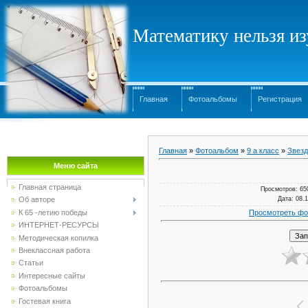
Математику нельзя изу
Главная
Фотоальбомы
Регистрация
Главная
»
Фотоальбом
»
9 а класс
»
Звезд
Меню сайта
Главная страница
Просмотров
: 65
Дата
: 08.
Об авторе
Просмотреть фо
К 65 -летию победы
ИНТЕРНЕТ-РЕСУРСЫ
Методическая копилка
Внеклассная работа
Статьи
Интересные сайты
Фотоальбомы
Гостевая книга