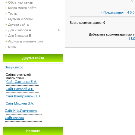
Обратная связь
Карта моего сайта
« Предыдущая
|
4
5
6
Тесты
Музыка и песни
Всего комментариев
:
0
Друзья сайта
Для 7 класса А
Добавлять комментарии могут
Для 6 класса Б
[
Ре
Аксиомы планиметрии
мисм
Друзья сайта
Завуч.инфо
-------------------------
Сайты учителей
математики
'
Сайт Савченко Е.М.
----------------------------
Сайт Баховой А.Б.
----------------------------
Сайт Шалдохиной Н.В.
---------------------------
Сайт Мишина В.А.
-----------------------------
Сайт Н.Ф.Ишутченко
------------------------------
Сайт класса
-------------------------------
Новости