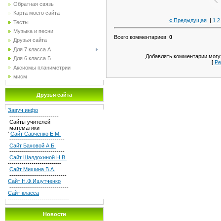
Обратная связь
Карта моего сайта
« Предыдущая
|
1
2
Тесты
Музыка и песни
Всего комментариев
:
0
Друзья сайта
Для 7 класса А
Добавлять комментарии могут
Для 6 класса Б
[
Ре
Аксиомы планиметрии
мисм
Друзья сайта
Завуч.инфо
-------------------------
Сайты учителей
математики
'
Сайт Савченко Е.М.
----------------------------
Сайт Баховой А.Б.
----------------------------
Сайт Шалдохиной Н.В.
---------------------------
Сайт Мишина В.А.
-----------------------------
Сайт Н.Ф.Ишутченко
------------------------------
Сайт класса
-------------------------------
Новости