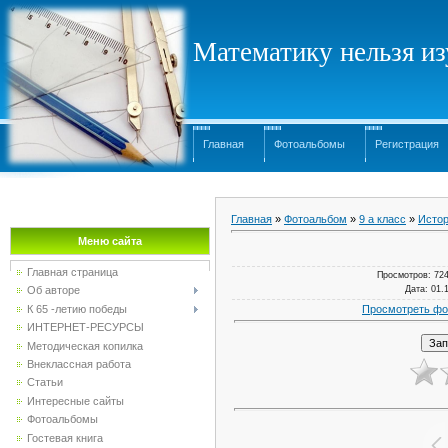
Математику нельзя изу
Главная
Фотоальбомы
Регистрация
Главная
»
Фотоальбом
»
9 а класс
»
Истор
Меню сайта
Главная страница
Просмотров
: 72
Дата
: 01.
Об авторе
Просмотреть фо
К 65 -летию победы
ИНТЕРНЕТ-РЕСУРСЫ
Методическая копилка
Внеклассная работа
Статьи
Интересные сайты
Фотоальбомы
Гостевая книга