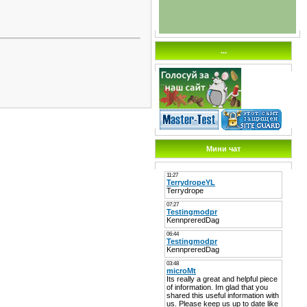
...
Мини чат