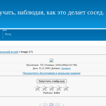
чать, наблюдая, как это делает сосед.
Вход
ический музей
» Image 171
Просмотров
: 732 |
Размеры
: 1024x1365px/127.0Kb
Дата
: 01.11.2009 |
Добавил
:
Надежда
Просмотреть фотографию в реальном размере
Рейтинг
:
0.0
/
0