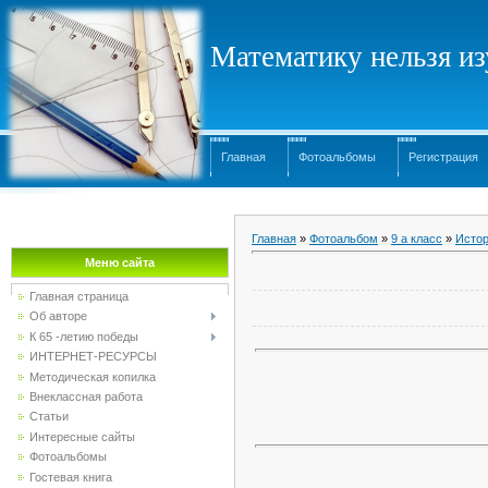
Математику нельзя изу
Главная
Фотоальбомы
Регистрация
Главная
»
Фотоальбом
»
9 а класс
»
Истор
Меню сайта
Главная страница
Об авторе
К 65 -летию победы
ИНТЕРНЕТ-РЕСУРСЫ
Методическая копилка
Внеклассная работа
Статьи
Интересные сайты
Фотоальбомы
Гостевая книга