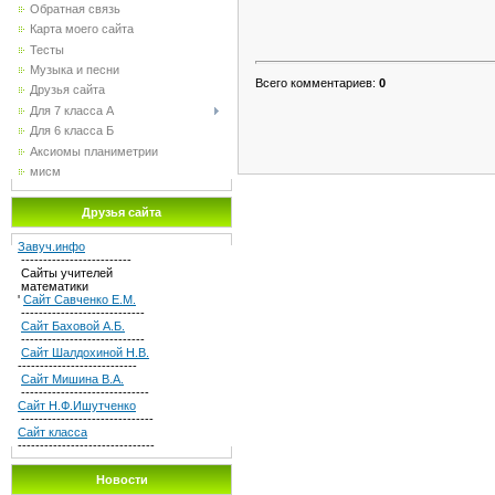
Обратная связь
Карта моего сайта
Тесты
Музыка и песни
Всего комментариев
:
0
Друзья сайта
Для 7 класса А
Для 6 класса Б
Аксиомы планиметрии
мисм
Друзья сайта
Завуч.инфо
-------------------------
Сайты учителей
математики
'
Сайт Савченко Е.М.
----------------------------
Сайт Баховой А.Б.
----------------------------
Сайт Шалдохиной Н.В.
---------------------------
Сайт Мишина В.А.
-----------------------------
Сайт Н.Ф.Ишутченко
------------------------------
Сайт класса
-------------------------------
Новости