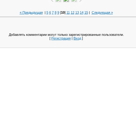
« Предыдущая
|
5
6
7
8
9
[
10
]
11
12
13
14
15
|
Следующая »
Добавлять комментарии могут только зарегистрированные пользователи.
[
Регистрация
|
Вход
]