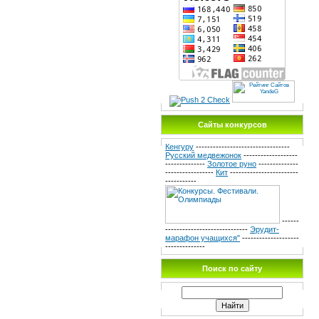
Сайты конкурсов
Кенгуру
---------------------------------
Русский медвежонок
-------------------
--------------
Золотое руно
--------------
-----------------
Кит
------------------------
-----------
------
-----------------------------
Эрудит-
марафон учащихся"
--------------------
--------------
Поиск по сайту