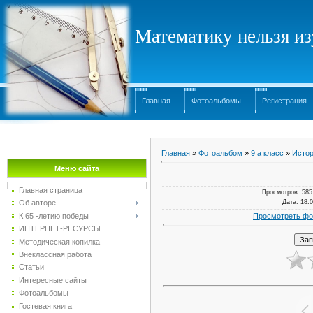
Математику нельзя изу
Главная
Фотоальбомы
Регистрация
Главная
»
Фотоальбом
»
9 а класс
»
Истор
Меню сайта
Главная страница
Просмотров
: 585
Дата
: 18.
Об авторе
Просмотреть фо
К 65 -летию победы
ИНТЕРНЕТ-РЕСУРСЫ
Методическая копилка
Внеклассная работа
Статьи
Интересные сайты
Фотоальбомы
Гостевая книга