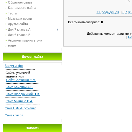
Обратная связь
Карта моего сайта
« Предыдущая
|
6
7
8
Тесты
Музыка и песни
Всего комментариев
:
0
Друзья сайта
Для 7 класса А
Добавлять комментарии могут
Для 6 класса Б
[
Ре
Аксиомы планиметрии
мисм
Друзья сайта
Завуч.инфо
-------------------------
Сайты учителей
математики
'
Сайт Савченко Е.М.
----------------------------
Сайт Баховой А.Б.
----------------------------
Сайт Шалдохиной Н.В.
---------------------------
Сайт Мишина В.А.
-----------------------------
Сайт Н.Ф.Ишутченко
------------------------------
Сайт класса
-------------------------------
Новости