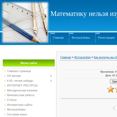
Математику нельзя изу
Главная
Фотоальбомы
Регистрация
Главная
»
Фотоальбом
»
Как молоды мы 
Меню сайта
Главная страница
Просмотров
: 6
Дата
: 02.
Об авторе
К 65 -летию победы
ИНТЕРНЕТ-РЕСУРСЫ
Методическая копилка
Внеклассная работа
Статьи
Интересные сайты
Фотоальбомы
Гостевая книга