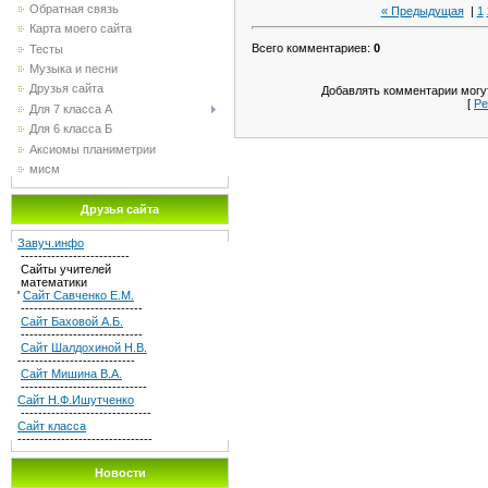
Обратная связь
« Предыдущая
|
1
Карта моего сайта
Всего комментариев
:
0
Тесты
Музыка и песни
Друзья сайта
Добавлять комментарии могут
[
Ре
Для 7 класса А
Для 6 класса Б
Аксиомы планиметрии
мисм
Друзья сайта
Завуч.инфо
-------------------------
Сайты учителей
математики
'
Сайт Савченко Е.М.
----------------------------
Сайт Баховой А.Б.
----------------------------
Сайт Шалдохиной Н.В.
---------------------------
Сайт Мишина В.А.
-----------------------------
Сайт Н.Ф.Ишутченко
------------------------------
Сайт класса
-------------------------------
Новости