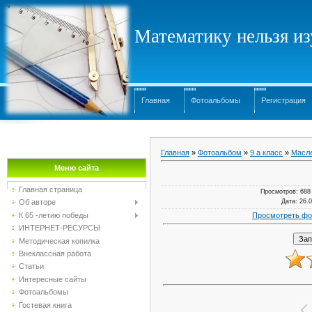
Математику нельзя изу
Главная
Фотоальбомы
Регистрация
Главная
»
Фотоальбом
»
9 а класс
»
Масл
Меню сайта
Главная страница
Просмотров
: 688
Дата
: 26.
Об авторе
Просмотреть фо
К 65 -летию победы
ИНТЕРНЕТ-РЕСУРСЫ
Методическая копилка
Внеклассная работа
Статьи
Интересные сайты
Фотоальбомы
Гостевая книга