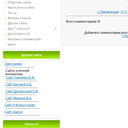
Обратная связь
Карта моего сайта
« Предыдущая
|
2
3
Тесты
Музыка и песни
Всего комментариев
:
0
Друзья сайта
Для 7 класса А
Добавлять комментарии могут
Для 6 класса Б
[
Ре
Аксиомы планиметрии
мисм
Друзья сайта
Завуч.инфо
-------------------------
Сайты учителей
математики
'
Сайт Савченко Е.М.
----------------------------
Сайт Баховой А.Б.
----------------------------
Сайт Шалдохиной Н.В.
---------------------------
Сайт Мишина В.А.
-----------------------------
Сайт Н.Ф.Ишутченко
------------------------------
Сайт класса
-------------------------------
Новости