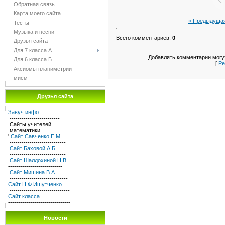
Обратная связь
Карта моего сайта
« Предыдуща
Тесты
Музыка и песни
Всего комментариев
:
0
Друзья сайта
Для 7 класса А
Добавлять комментарии могут
Для 6 класса Б
[
Ре
Аксиомы планиметрии
мисм
Друзья сайта
Завуч.инфо
-------------------------
Сайты учителей
математики
'
Сайт Савченко Е.М.
----------------------------
Сайт Баховой А.Б.
----------------------------
Сайт Шалдохиной Н.В.
---------------------------
Сайт Мишина В.А.
-----------------------------
Сайт Н.Ф.Ишутченко
------------------------------
Сайт класса
-------------------------------
Новости