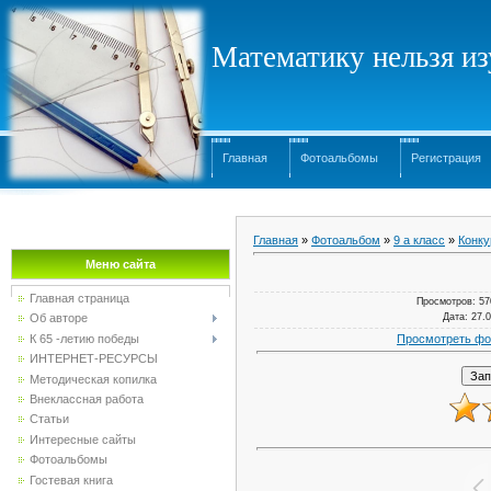
Математику нельзя изу
Главная
Фотоальбомы
Регистрация
Главная
»
Фотоальбом
»
9 а класс
»
Конку
Меню сайта
Главная страница
Просмотров
: 57
Дата
: 27.
Об авторе
Просмотреть фо
К 65 -летию победы
ИНТЕРНЕТ-РЕСУРСЫ
Методическая копилка
Внеклассная работа
Статьи
Интересные сайты
Фотоальбомы
Гостевая книга