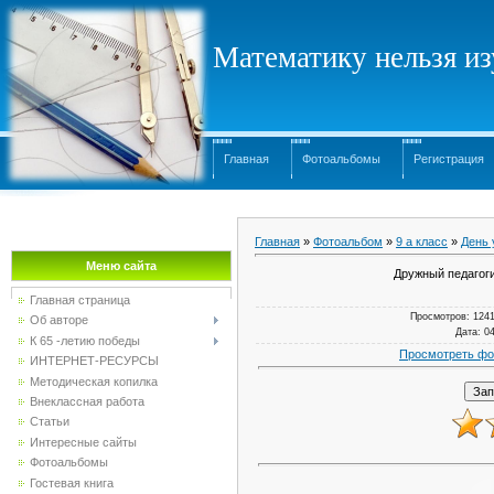
Математику нельзя изу
Главная
Фотоальбомы
Регистрация
Главная
»
Фотоальбом
»
9 а класс
»
День 
Меню сайта
Дружный педагог
Главная страница
Просмотров
: 124
Об авторе
Дата
: 0
К 65 -летию победы
Просмотреть фо
ИНТЕРНЕТ-РЕСУРСЫ
Методическая копилка
Внеклассная работа
Статьи
Интересные сайты
Фотоальбомы
Гостевая книга