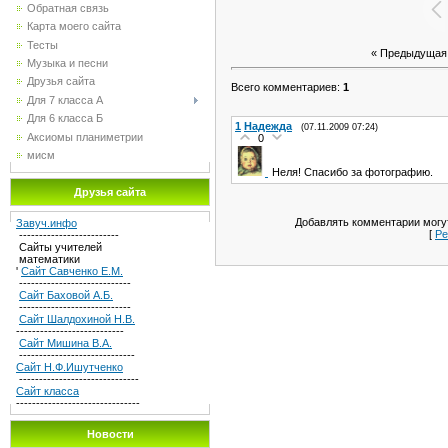
Обратная связь
Карта моего сайта
Тесты
« Предыдущая
Музыка и песни
Друзья сайта
Всего комментариев
:
1
Для 7 класса А
Для 6 класса Б
1
Надежда
(07.11.2009 07:24)
Аксиомы планиметрии
0
мисм
Неля! Спасибо за фотографию.
Друзья сайта
Добавлять комментарии могут
Завуч.инфо
[
Ре
-------------------------
Сайты учителей
математики
'
Сайт Савченко Е.М.
----------------------------
Сайт Баховой А.Б.
----------------------------
Сайт Шалдохиной Н.В.
---------------------------
Сайт Мишина В.А.
-----------------------------
Сайт Н.Ф.Ишутченко
------------------------------
Сайт класса
-------------------------------
Новости