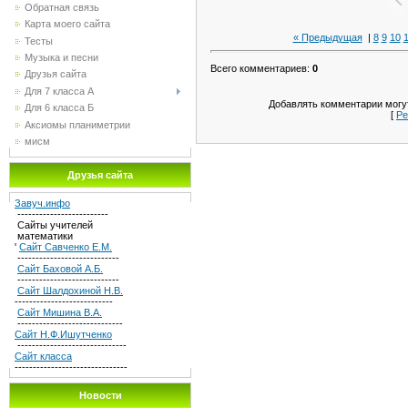
Обратная связь
Карта моего сайта
« Предыдущая
|
8
9
10
1
Тесты
Музыка и песни
Всего комментариев
:
0
Друзья сайта
Для 7 класса А
Добавлять комментарии могут
Для 6 класса Б
[
Ре
Аксиомы планиметрии
мисм
Друзья сайта
Завуч.инфо
-------------------------
Сайты учителей
математики
'
Сайт Савченко Е.М.
----------------------------
Сайт Баховой А.Б.
----------------------------
Сайт Шалдохиной Н.В.
---------------------------
Сайт Мишина В.А.
-----------------------------
Сайт Н.Ф.Ишутченко
------------------------------
Сайт класса
-------------------------------
Новости