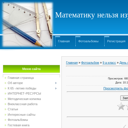
Математику нельзя изу
Главная
Фотоальбомы
Регистрация
Главная
»
Фотоальбом
»
9 а класс
»
День 
Меню сайта
Главная страница
Просмотров
: 68
Дата
: 10.
Об авторе
Просмотреть фо
К 65 -летию победы
ИНТЕРНЕТ-РЕСУРСЫ
Методическая копилка
Внеклассная работа
Статьи
Интересные сайты
Фотоальбомы
Гостевая книга