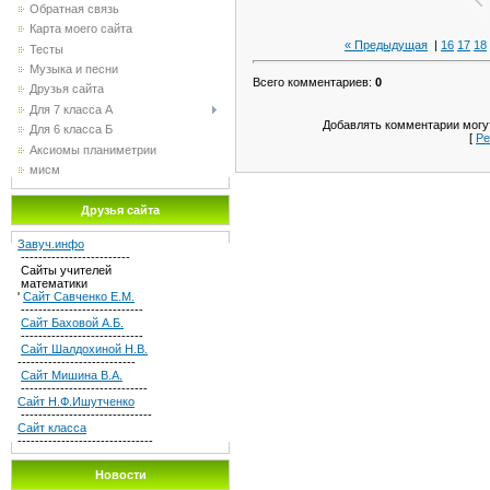
Обратная связь
Карта моего сайта
« Предыдущая
|
16
17
18
Тесты
Музыка и песни
Всего комментариев
:
0
Друзья сайта
Для 7 класса А
Добавлять комментарии могут
Для 6 класса Б
[
Ре
Аксиомы планиметрии
мисм
Друзья сайта
Завуч.инфо
-------------------------
Сайты учителей
математики
'
Сайт Савченко Е.М.
----------------------------
Сайт Баховой А.Б.
----------------------------
Сайт Шалдохиной Н.В.
---------------------------
Сайт Мишина В.А.
-----------------------------
Сайт Н.Ф.Ишутченко
------------------------------
Сайт класса
-------------------------------
Новости