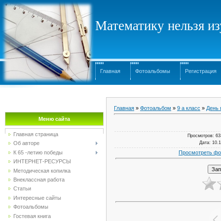
Математику нельзя изу
Главная
Фотоальбомы
Регистрация
Главная
»
Фотоальбом
»
9 а класс
»
День 
Меню сайта
Главная страница
Просмотров
: 63
Дата
: 10.
Об авторе
Просмотреть фо
К 65 -летию победы
ИНТЕРНЕТ-РЕСУРСЫ
Методическая копилка
Внеклассная работа
Статьи
Интересные сайты
Фотоальбомы
Гостевая книга