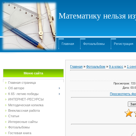
Математику нельзя изу
Главная
Фотоальбомы
Регистрация
Главная
»
Фотоальбом
»
9 а класс
»
1 сен
Меню сайта
Главная страница
Просмотров
: 723
Дата
: 03.
Об авторе
Просмотреть фо
К 65 -летию победы
ИНТЕРНЕТ-РЕСУРСЫ
Методическая копилка
Внеклассная работа
Статьи
Интересные сайты
Фотоальбомы
Гостевая книга