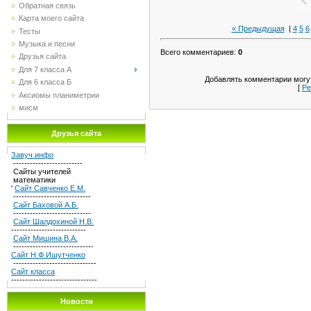
Обратная связь
Карта моего сайта
« Предыдущая
|
4
5
6
Тесты
Музыка и песни
Всего комментариев
:
0
Друзья сайта
Для 7 класса А
Добавлять комментарии могут
Для 6 класса Б
[
Ре
Аксиомы планиметрии
мисм
Друзья сайта
Завуч.инфо
-------------------------
Сайты учителей
математики
'
Сайт Савченко Е.М.
----------------------------
Сайт Баховой А.Б.
----------------------------
Сайт Шалдохиной Н.В.
---------------------------
Сайт Мишина В.А.
-----------------------------
Сайт Н.Ф.Ишутченко
------------------------------
Сайт класса
-------------------------------
Новости