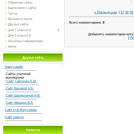
Обратная связь
Карта моего сайта
« Предыдущая
|
37
38
39
Тесты
Музыка и песни
Всего комментариев
:
0
Друзья сайта
Для 7 класса А
Добавлять комментарии могут
Для 6 класса Б
[
Ре
Аксиомы планиметрии
мисм
Друзья сайта
Завуч.инфо
-------------------------
Сайты учителей
математики
'
Сайт Савченко Е.М.
----------------------------
Сайт Баховой А.Б.
----------------------------
Сайт Шалдохиной Н.В.
---------------------------
Сайт Мишина В.А.
-----------------------------
Сайт Н.Ф.Ишутченко
------------------------------
Сайт класса
-------------------------------
Новости