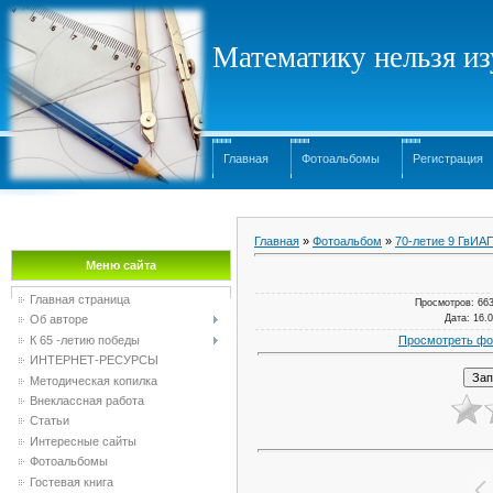
Математику нельзя изу
Главная
Фотоальбомы
Регистрация
Главная
»
Фотоальбом
»
70-летие 9 ГвИА
Меню сайта
Главная страница
Просмотров
: 66
Дата
: 16.
Об авторе
Просмотреть фо
К 65 -летию победы
ИНТЕРНЕТ-РЕСУРСЫ
Методическая копилка
Внеклассная работа
Статьи
Интересные сайты
Фотоальбомы
Гостевая книга