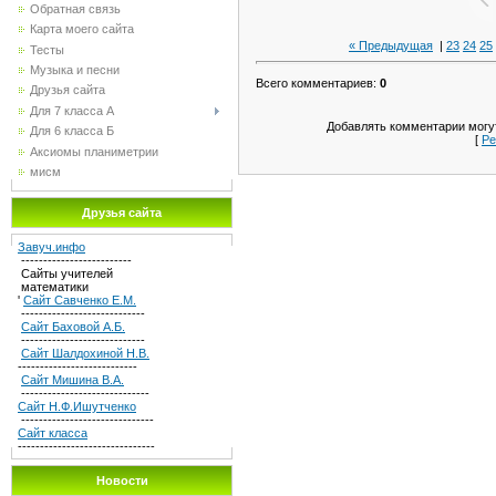
Обратная связь
Карта моего сайта
« Предыдущая
|
23
24
25
Тесты
Музыка и песни
Всего комментариев
:
0
Друзья сайта
Для 7 класса А
Добавлять комментарии могут
Для 6 класса Б
[
Ре
Аксиомы планиметрии
мисм
Друзья сайта
Завуч.инфо
-------------------------
Сайты учителей
математики
'
Сайт Савченко Е.М.
----------------------------
Сайт Баховой А.Б.
----------------------------
Сайт Шалдохиной Н.В.
---------------------------
Сайт Мишина В.А.
-----------------------------
Сайт Н.Ф.Ишутченко
------------------------------
Сайт класса
-------------------------------
Новости