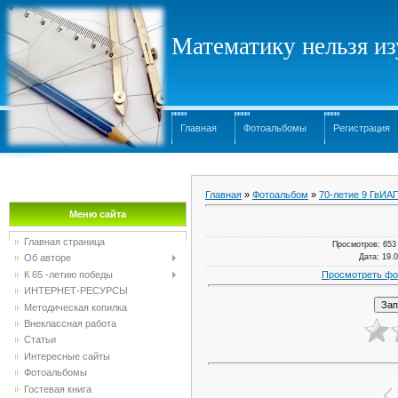
Математику нельзя изу
Главная
Фотоальбомы
Регистрация
Главная
»
Фотоальбом
»
70-летие 9 ГвИА
Меню сайта
Главная страница
Просмотров
: 653
Дата
: 19.
Об авторе
Просмотреть фо
К 65 -летию победы
ИНТЕРНЕТ-РЕСУРСЫ
Методическая копилка
Внеклассная работа
Статьи
Интересные сайты
Фотоальбомы
Гостевая книга