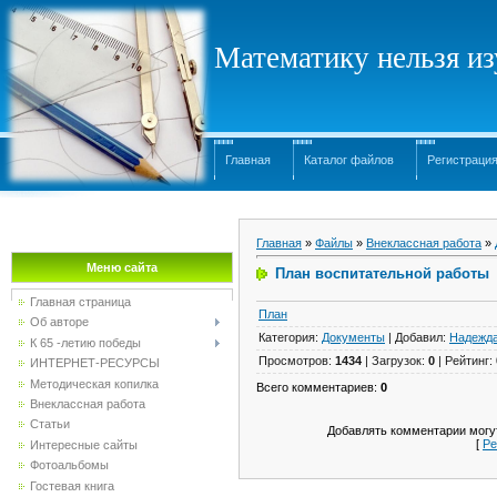
Математику нельзя изу
Главная
Каталог файлов
Регистраци
Главная
»
Файлы
»
Внеклассная работа
»
Меню сайта
План воспитательной работы
Главная страница
План
Об авторе
Категория
:
Документы
|
Добавил
:
Надежд
К 65 -летию победы
Просмотров
:
1434
|
Загрузок
:
0
|
Рейтинг
:
ИНТЕРНЕТ-РЕСУРСЫ
Методическая копилка
Всего комментариев
:
0
Внеклассная работа
Статьи
Добавлять комментарии могут
[
Ре
Интересные сайты
Фотоальбомы
Гостевая книга