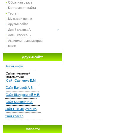
Обратная связь
Карта моего сайта
Тесты
Музыка и песни
Друзья сайта
Для 7 класса А
Для 6 класса Б
Аксиомы планиметрии
мисм
Друзья сайта
Завуч.инфо
-------------------------
Сайты учителей
математики
'
Сайт Савченко Е.М.
----------------------------
Сайт Баховой А.Б.
----------------------------
Сайт Шалдохиной Н.В.
---------------------------
Сайт Мишина В.А.
-----------------------------
Сайт Н.Ф.Ишутченко
------------------------------
Сайт класса
-------------------------------
Новости