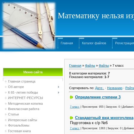
Математику нельзя изу
Главная
Каталог файлов
Регистраци
Главная
»
Файлы
»
Файлы
» 7 класс
Меню сайта
В категории материалов
:
7
Показано материалов
:
1-7
Главная страница
Об авторе
Сортировать по
:
Дате
·
Названию
·
Рейти
К 65 -летию победы
Определение степени 3
ИНТЕРНЕТ-РЕСУРСЫ
Методическая копилка
7 класс
|
Просмотров: 955 | Загрузок: 0 |
Добавил
Внеклассная работа
Статьи
Стандартный вид многочлена
Интересные сайты
Подготовка
к с/р №6
Фотоальбомы
7 класс
|
Просмотров: 1363 | Загрузок: 0 |
Добави
Гостевая книга