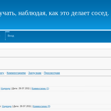
чать, наблюдая, как это делает сосед.
я
Вход
нгу
·
Комментариям
·
Загрузкам
·
Просмотрам
:
Надежда
|
Дата:
29.07.2011
|
Комментарии (1)
л:
Надежда
|
Дата:
29.07.2011
|
Комментарии (0)