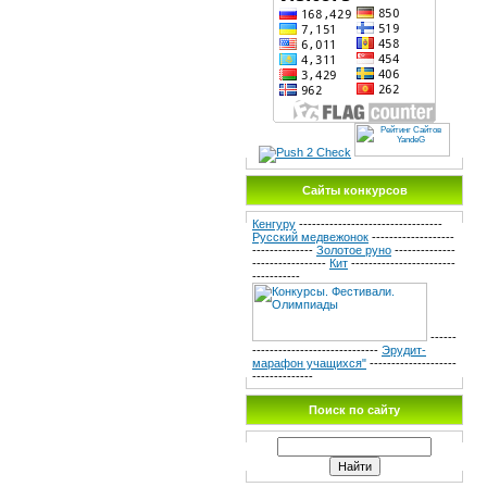
Сайты конкурсов
Кенгуру
---------------------------------
Русский медвежонок
-------------------
--------------
Золотое руно
--------------
-----------------
Кит
------------------------
-----------
------
-----------------------------
Эрудит-
марафон учащихся"
--------------------
--------------
Поиск по сайту