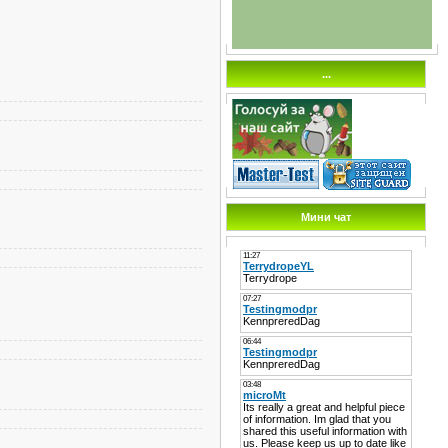
...
Мини чат