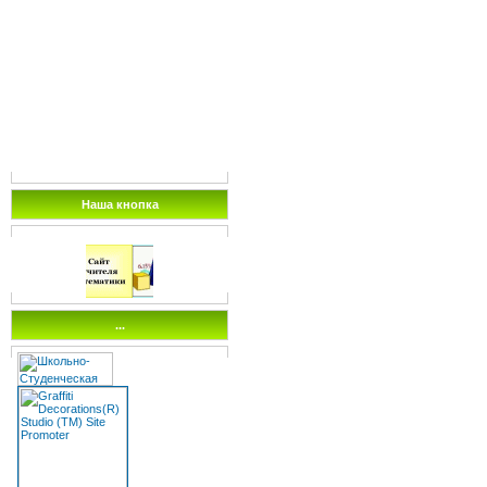
Наша кнопка
...