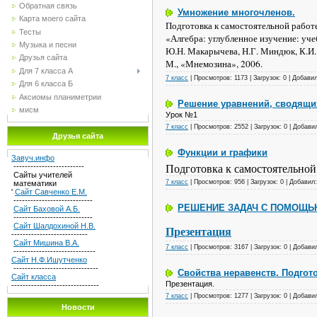
Обратная связь
Умножение многочленов.
Карта моего сайта
Подготовка к самостоятельной работ
Тесты
«Алгебра: углубленное изучение: уче
Музыка и песни
Ю.Н. Макарычева, Н.Г. Миндюк, К.И.
Друзья сайта
М., «Мнемозина», 2006.
Для 7 класса А
7 класс
|
Просмотров: 1173 | Загрузок: 0 |
Добави
Для 6 класса Б
Аксиомы планиметрии
Решение уравнений, сводящи
мисм
Урок №1
7 класс
|
Просмотров: 2552 | Загрузок: 0 |
Добави
Друзья сайта
Функции и графики
Завуч.инфо
Подготовка к самостоятельной
-------------------------
Сайты учителей
7 класс
|
Просмотров: 956 | Загрузок: 0 |
Добавил
математики
'
Сайт Савченко Е.М.
----------------------------
РЕШЕНИЕ ЗАДАЧ С ПОМОЩЬЮ
Сайт Баховой А.Б.
----------------------------
Сайт Шалдохиной Н.В.
Презентация
---------------------------
Сайт Мишина В.А.
7 класс
|
Просмотров: 3167 | Загрузок: 0 |
Добави
-----------------------------
Сайт Н.Ф.Ишутченко
------------------------------
Свойства неравенств. Подгот
Сайт класса
Презентация.
-------------------------------
7 класс
|
Просмотров: 1277 | Загрузок: 0 |
Добави
Новости