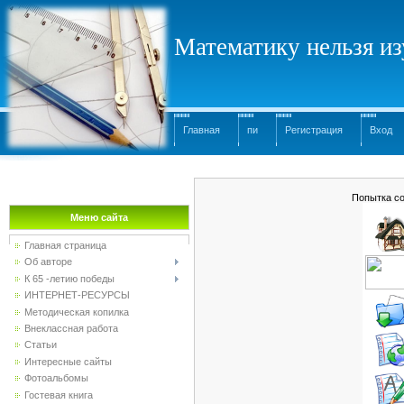
Математику нельзя изу
Главная
пи
Регистрация
Вход
Попытка со
Меню сайта
Главная страница
Об авторе
К 65 -летию победы
ИНТЕРНЕТ-РЕСУРСЫ
Методическая копилка
Внеклассная работа
Статьи
Интересные сайты
Фотоальбомы
Гостевая книга