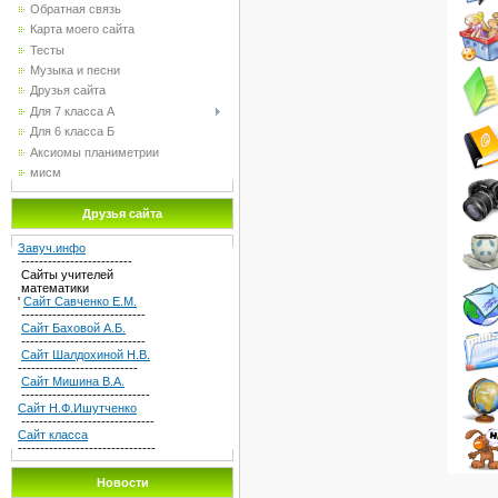
Обратная связь
Карта моего сайта
Тесты
Музыка и песни
Друзья сайта
Для 7 класса А
Для 6 класса Б
Аксиомы планиметрии
мисм
Друзья сайта
Завуч.инфо
-------------------------
Сайты учителей
математики
'
Сайт Савченко Е.М.
----------------------------
Сайт Баховой А.Б.
----------------------------
Сайт Шалдохиной Н.В.
---------------------------
Сайт Мишина В.А.
-----------------------------
Сайт Н.Ф.Ишутченко
------------------------------
Сайт класса
-------------------------------
Новости