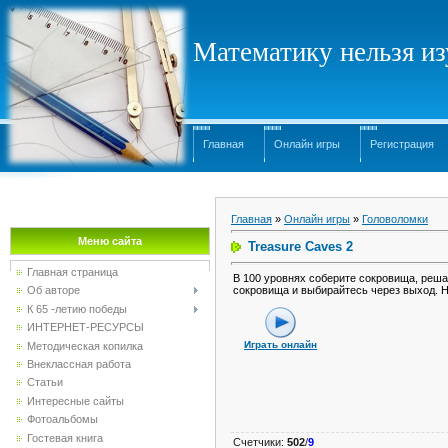
Математику нельзя изу
Главная
Онлайн игры
Регистрация
Главная
»
Онлайн игры
»
Головоломки
Меню сайта
Treasure Caves 2
Главная страница
В 100 уровнях соберите сокровища, реш
сокровища и выбирайтесь через выход. Н
Об авторе
К 65 -летию победы
ИНТЕРНЕТ-РЕСУРСЫ
Играть онлайн
Методическая копилка
Внеклассная работа
Статьи
Интересные сайты
Фотоальбомы
Гостевая книга
Счетчики
:
502
/
9