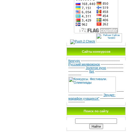
Сайты конкурсов
Кенгуру
---------------------------------
Русский медвежонок
-------------------
--------------
Золотое руно
--------------
-----------------
Кит
------------------------
-----------
------
-----------------------------
Эрудит-
марафон учащихся"
--------------------
--------------
Поиск по сайту