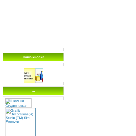
Наша кнопка
...