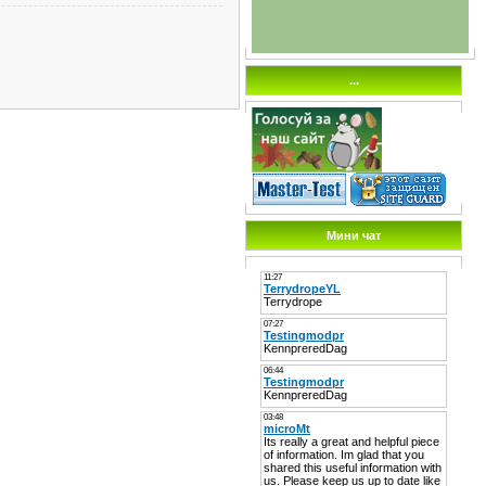
...
Мини чат