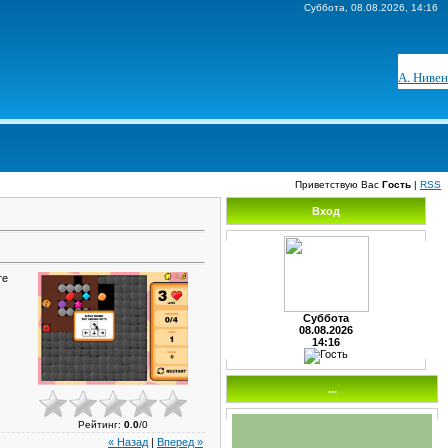
Суббота, 08.08.2026, 14:16
А. Нивен
Приветствую Вас
Гость
|
RSS
Вход
те
Суббота
08.08.2026
14:16
...
Рейтинг
:
0.0
/
0
« Назад
|
Вперед »