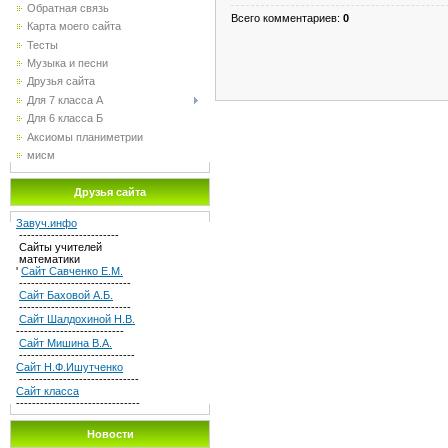
Обратная связь
Всего комментариев
:
0
Карта моего сайта
Тесты
Музыка и песни
Друзья сайта
Для 7 класса А
Для 6 класса Б
Аксиомы планиметрии
мисм
Друзья сайта
Завуч.инфо
-------------------------
Сайты учителей
математики
'
Сайт Савченко Е.М.
----------------------------
Сайт Баховой А.Б.
----------------------------
Сайт Шалдохиной Н.В.
---------------------------
Сайт Мишина В.А.
-----------------------------
Сайт Н.Ф.Ишутченко
------------------------------
Сайт класса
-------------------------------
Новости