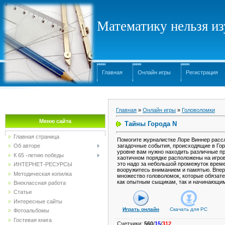
Математику нельзя изу
Главная
Онлайн игры
Регистрация
Главная
»
Онлайн игры
»
Головоломки
Меню сайта
Тайны Города N
Главная страница
Помогите журналистке Лоре Виннер расс
загадочные события, происходящие в Гор
Об авторе
уровне вам нужно находить различные п
К 65 -летию победы
хаотичном порядке расположены на игро
это надо за небольшой промежуток врем
ИНТЕРНЕТ-РЕСУРСЫ
вооружитесь вниманием и памятью. Впер
Методическая копилка
множество головоломок, которые обязат
как опытным сыщикам, так и начинающим
Внеклассная работа
Статьи
Интересные сайты
Играть онлайн
Скачать для
PC
Фотоальбомы
Гостевая книга
Счетчики
:
560
/
15
/
312