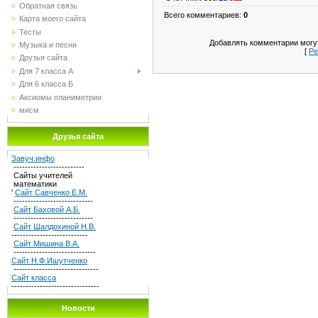
Обратная связь
Всего комментариев
:
0
Карта моего сайта
Тесты
Добавлять комментарии могут
Музыка и песни
[
Ре
Друзья сайта
Для 7 класса А
Для 6 класса Б
Аксиомы планиметрии
мисм
Друзья сайта
Завуч.инфо
-------------------------
Сайты учителей
математики
'
Сайт Савченко Е.М.
----------------------------
Сайт Баховой А.Б.
----------------------------
Сайт Шалдохиной Н.В.
---------------------------
Сайт Мишина В.А.
-----------------------------
Сайт Н.Ф.Ишутченко
------------------------------
Сайт класса
-------------------------------
Новости