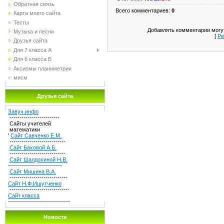
Обратная связь
Всего комментариев
:
0
Карта моего сайта
Тесты
Добавлять комментарии могут
Музыка и песни
[
Ре
Друзья сайта
Для 7 класса А
Для 6 класса Б
Аксиомы планиметрии
мисм
Друзья сайта
Завуч.инфо
-------------------------
Сайты учителей
математики
'
Сайт Савченко Е.М.
----------------------------
Сайт Баховой А.Б.
----------------------------
Сайт Шалдохиной Н.В.
---------------------------
Сайт Мишина В.А.
-----------------------------
Сайт Н.Ф.Ишутченко
------------------------------
Сайт класса
-------------------------------
Новости