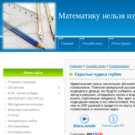
Математику нельзя изу
Главная
Онлайн игры
Регистрация
Главная
»
Онлайн игры
»
Головоломки
Меню сайта
Скрытые чудеса глубин
Главная страница
Удивительная смесь нескольких абсолют
головоломок. Помогая прекрасной русалк
Об авторе
подводного дворца, вы будете собирать 
К 65 -летию победы
звезд и ракушек, складывать пазлы и мад
искать спрятанные предметы. Вас ждет з
ИНТЕРНЕТ-РЕСУРСЫ
подводным миром и его обитателями. Игр
Методическая копилка
чем из 200 уровней и придется по вкусу
головоломок и логически задач.
Внеклассная работа
Статьи
Интересные сайты
Играть онлайн
Скачать для
PC
Фотоальбомы
Гостевая книга
Счетчики
:
480
/
13
/
245