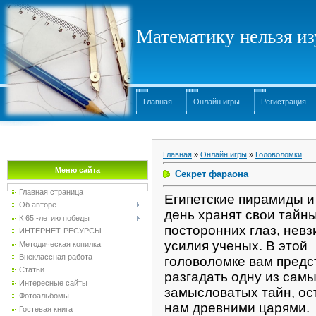
Математику нельзя изу
Главная
Онлайн игры
Регистрация
Главная
»
Онлайн игры
»
Головоломки
Меню сайта
Секрет фараона
Главная страница
Египетские пирамиды и
Об авторе
день хранят свои тайны
К 65 -летию победы
посторонних глаз, невз
ИНТЕРНЕТ-РЕСУРСЫ
усилия ученых. В этой
Методическая копилка
Внеклассная работа
головоломке вам предс
Статьи
разгадать одну из сам
Интересные сайты
замысловатых тайн, о
Фотоальбомы
нам древними царями.
Гостевая книга