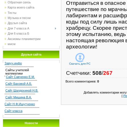
Отправиться в опасное
Обратная связь
Карта моего сайта
путешествие по мрачн
Тесты
лабиринтам и расшифр
Музыка и песни
коды под силу лишь н
Друзья сайта
храбрецу. Скорее прист
Для 7 класса А
этому испытанию, ведь 
Для 6 класса Б
Аксиомы планиметрии
настоящая революция 
мисм
археологии!
Друзья сайта
Завуч.инфо
Скачать для
PC
-------------------------
Сайты учителей
Счетчики
:
508
/
267
математики
'
Сайт Савченко Е.М.
----------------------------
Всего комментариев
:
0
Сайт Баховой А.Б.
----------------------------
Сайт Шалдохиной Н.В.
Добавлять комментарии могут
---------------------------
[
Ре
Сайт Мишина В.А.
-----------------------------
Сайт Н.Ф.Ишутченко
------------------------------
Сайт класса
-------------------------------
Новости