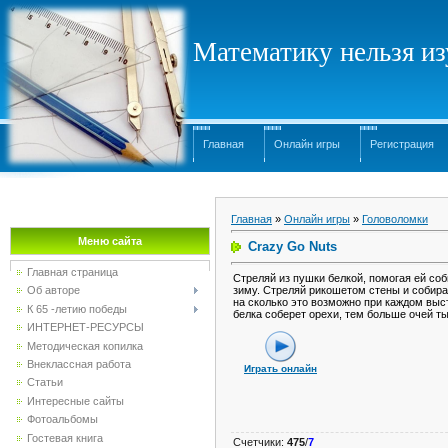
Математику нельзя изу
Главная
Онлайн игры
Регистрация
Главная
»
Онлайн игры
»
Головоломки
Меню сайта
Crazy Go Nuts
Главная страница
Стреляй из пушки белкой, помогая ей соб
зиму. Стреляй рикошетом стены и собира
Об авторе
на сколько это возможно при каждом выс
К 65 -летию победы
белка соберет орехи, тем больше очей т
ИНТЕРНЕТ-РЕСУРСЫ
Методическая копилка
Внеклассная работа
Играть онлайн
Статьи
Интересные сайты
Фотоальбомы
Гостевая книга
Счетчики
:
475
/
7