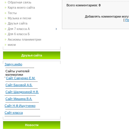
Обратная связь
Всего комментариев
:
0
Карта моего сайта
Тесты
Добавлять комментарии могут
Музыка и песни
[
Ре
Друзья сайта
Для 7 класса А
Для 6 класса Б
Аксиомы планиметрии
мисм
Друзья сайта
Завуч.инфо
-------------------------
Сайты учителей
математики
'
Сайт Савченко Е.М.
----------------------------
Сайт Баховой А.Б.
----------------------------
Сайт Шалдохиной Н.В.
---------------------------
Сайт Мишина В.А.
-----------------------------
Сайт Н.Ф.Ишутченко
------------------------------
Сайт класса
-------------------------------
Новости