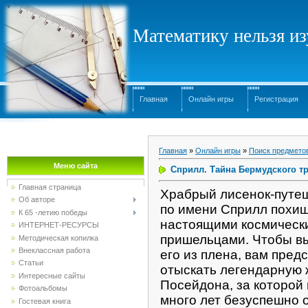
Математику нельзя изу
Главная
Онлайн игры
Регистрация
Главная
»
Онлайн игры
»
Поиск предмето
Меню сайта
Сприлл. Тайна Бермудского т
Главная страница
Храбрый лисенок-путе
Об авторе
по имени Сприлл похи
К 65 -летию победы
настоящими космическ
ИНТЕРНЕТ-РЕСУРСЫ
пришельцами. Чтобы в
Методическая копилка
Внеклассная работа
его из плена, вам пред
Статьи
отыскать легендарную
Интересные сайты
Посейдона, за которой 
Фотоальбомы
много лет безуспешно 
Гостевая книга