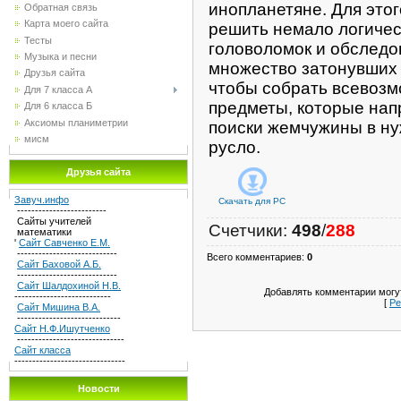
инопланетяне. Для этог
Обратная связь
Карта моего сайта
решить немало логичес
Тесты
головоломок и обследо
Музыка и песни
множество затонувших 
Друзья сайта
чтобы собрать всевоз
Для 7 класса А
предметы, которые нап
Для 6 класса Б
Аксиомы планиметрии
поиски жемчужины в н
мисм
русло.
Друзья сайта
Завуч.инфо
Скачать для
PC
-------------------------
Сайты учителей
Счетчики
:
498
/
288
математики
'
Сайт Савченко Е.М.
----------------------------
Всего комментариев
:
0
Сайт Баховой А.Б.
----------------------------
Сайт Шалдохиной Н.В.
Добавлять комментарии могут
---------------------------
[
Ре
Сайт Мишина В.А.
-----------------------------
Сайт Н.Ф.Ишутченко
------------------------------
Сайт класса
-------------------------------
Новости