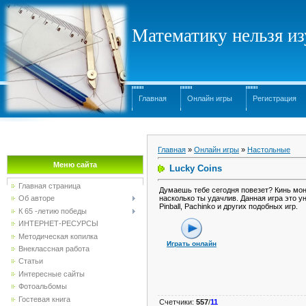
Математику нельзя изу
Главная
Онлайн игры
Регистрация
Главная
»
Онлайн игры
»
Настольные
Меню сайта
Lucky Coins
Главная страница
Думаешь тебе сегодня повезет? Кинь мон
насколько ты удачлив. Данная игра это 
Об авторе
Pinball, Pachinko и других подобных игр.
К 65 -летию победы
ИНТЕРНЕТ-РЕСУРСЫ
Методическая копилка
Играть онлайн
Внеклассная работа
Статьи
Интересные сайты
Фотоальбомы
Гостевая книга
Счетчики
:
557
/
11