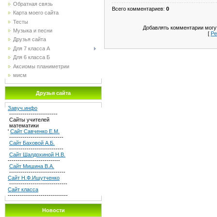
Обратная связь
Всего комментариев
:
0
Карта моего сайта
Тесты
Добавлять комментарии могут
Музыка и песни
[
Ре
Друзья сайта
Для 7 класса А
Для 6 класса Б
Аксиомы планиметрии
мисм
Друзья сайта
Завуч.инфо
-------------------------
Сайты учителей
математики
'
Сайт Савченко Е.М.
----------------------------
Сайт Баховой А.Б.
----------------------------
Сайт Шалдохиной Н.В.
---------------------------
Сайт Мишина В.А.
-----------------------------
Сайт Н.Ф.Ишутченко
------------------------------
Сайт класса
-------------------------------
Новости