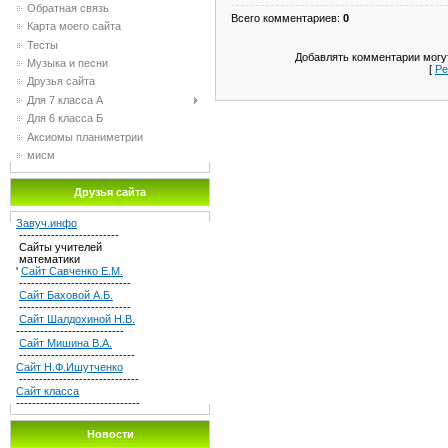
Обратная связь
Всего комментариев
:
0
Карта моего сайта
Тесты
Добавлять комментарии могут
Музыка и песни
[
Ре
Друзья сайта
Для 7 класса А
Для 6 класса Б
Аксиомы планиметрии
мисм
Друзья сайта
Завуч.инфо
-------------------------
Сайты учителей
математики
'
Сайт Савченко Е.М.
----------------------------
Сайт Баховой А.Б.
----------------------------
Сайт Шалдохиной Н.В.
---------------------------
Сайт Мишина В.А.
-----------------------------
Сайт Н.Ф.Ишутченко
------------------------------
Сайт класса
-------------------------------
Новости