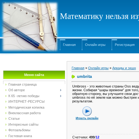
Математику нельзя изу
Главная
Онлайн игры
Регистрация
Главная
»
Онлайн игры
»
Аркады и экшн
Меню сайта
umbrita
Главная страница
Umbross - это животные страны Oss вед
жизни. Собирая “шары времени” для того
Об авторе
обратную сторону, вы улучшите свои дос
К 65 -летию победы
umbross по её земле как можно быстрее 
результатом.
ИНТЕРНЕТ-РЕСУРСЫ
Методическая копилка
Внеклассная работа
Играть онлайн
Статьи
Интересные сайты
Фотоальбомы
Гостевая книга
Счетчики
:
499
/
12