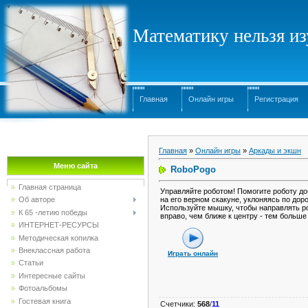
Математику нельзя изу
Главная
Онлайн игры
Регистрация
Главная
»
Онлайн игры
»
Аркады и экшн
Меню сайта
RoboPogo
Главная страница
Управляйте роботом! Помогите роботу до
на его верном скакуне, уклоняясь по дор
Об авторе
Используйте мышку, чтобы направлять р
К 65 -летию победы
вправо, чем ближе к центру - тем больше
ИНТЕРНЕТ-РЕСУРСЫ
Методическая копилка
Внеклассная работа
Играть онлайн
Статьи
Интересные сайты
Фотоальбомы
Гостевая книга
Счетчики
:
568
/
11