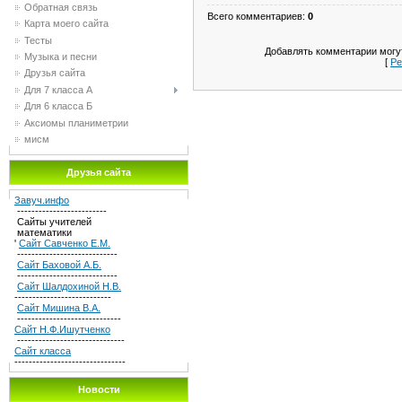
Обратная связь
Всего комментариев
:
0
Карта моего сайта
Тесты
Добавлять комментарии могут
Музыка и песни
[
Ре
Друзья сайта
Для 7 класса А
Для 6 класса Б
Аксиомы планиметрии
мисм
Друзья сайта
Завуч.инфо
-------------------------
Сайты учителей
математики
'
Сайт Савченко Е.М.
----------------------------
Сайт Баховой А.Б.
----------------------------
Сайт Шалдохиной Н.В.
---------------------------
Сайт Мишина В.А.
-----------------------------
Сайт Н.Ф.Ишутченко
------------------------------
Сайт класса
-------------------------------
Новости