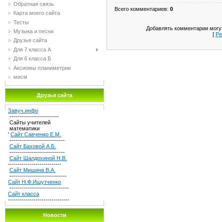
Обратная связь
Всего комментариев
:
0
Карта моего сайта
Тесты
Добавлять комментарии могут
Музыка и песни
[
Ре
Друзья сайта
Для 7 класса А
Для 6 класса Б
Аксиомы планиметрии
мисм
Друзья сайта
Завуч.инфо
-------------------------
Сайты учителей
математики
'
Сайт Савченко Е.М.
----------------------------
Сайт Баховой А.Б.
----------------------------
Сайт Шалдохиной Н.В.
---------------------------
Сайт Мишина В.А.
-----------------------------
Сайт Н.Ф.Ишутченко
------------------------------
Сайт класса
-------------------------------
Новости