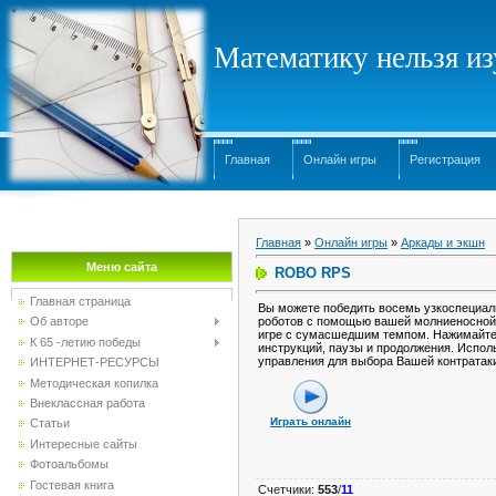
Математику нельзя изу
Главная
Онлайн игры
Регистрация
Главная
»
Онлайн игры
»
Аркады и экшн
Меню сайта
ROBO RPS
Главная страница
Вы можете победить восемь узкоспециа
роботов с помощью вашей молниеносной 
Об авторе
игре с сумасшедшим темпом. Нажимайте
К 65 -летию победы
инструкций, паузы и продолжения. Испол
управления для выбора Вашей контратак
ИНТЕРНЕТ-РЕСУРСЫ
Методическая копилка
Внеклассная работа
Играть онлайн
Статьи
Интересные сайты
Фотоальбомы
Гостевая книга
Счетчики
:
553
/
11