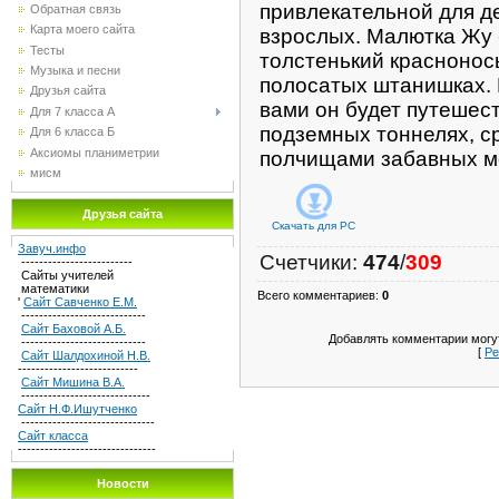
привлекательной для д
Обратная связь
Карта моего сайта
взрослых. Малютка Жу 
Тесты
толстенький краснонос
Музыка и песни
полосатых штанишках. 
Друзья сайта
вами он будет путешест
Для 7 класса А
подземных тоннелях, с
Для 6 класса Б
Аксиомы планиметрии
полчищами забавных м
мисм
Друзья сайта
Скачать для
PC
Завуч.инфо
Счетчики
:
474
/
309
-------------------------
Сайты учителей
математики
Всего комментариев
:
0
'
Сайт Савченко Е.М.
----------------------------
Сайт Баховой А.Б.
Добавлять комментарии могут
----------------------------
[
Ре
Сайт Шалдохиной Н.В.
---------------------------
Сайт Мишина В.А.
-----------------------------
Сайт Н.Ф.Ишутченко
------------------------------
Сайт класса
-------------------------------
Новости