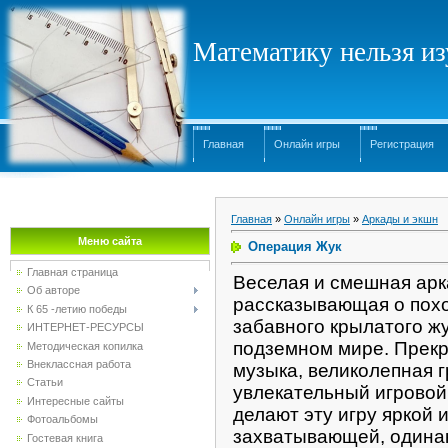
Математику нельзя изу
Главная
Онлайн игры
Регистрация
Главная
»
Онлайн игры
»
Аркады и экшн
Меню сайта
Операция Жук
Главная страница
Веселая и смешная арк
Об авторе
рассказывающая о пох
К 65 -летию победы
забавного крылатого жу
ИНТЕРНЕТ-РЕСУРСЫ
подземном мире. Прек
Методическая копилка
Внеклассная работа
музыка, великолепная 
Статьи
увлекательный игровой
Интересные сайты
делают эту игру яркой 
Фотоальбомы
захватывающей, одина
Гостевая книга