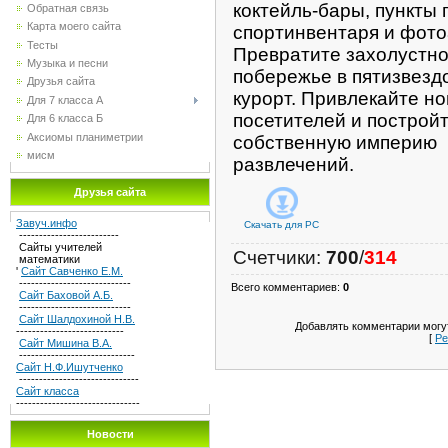
коктейль-бары, пункты 
Обратная связь
Карта моего сайта
спортинвентаря и фото
Тесты
Превратите захолустн
Музыка и песни
побережье в пятизвезд
Друзья сайта
курорт. Привлекайте н
Для 7 класса А
посетителей и построй
Для 6 класса Б
Аксиомы планиметрии
собственную империю
мисм
развлечений.
Друзья сайта
Завуч.инфо
Скачать для
PC
-------------------------
Сайты учителей
Счетчики
:
700
/
314
математики
'
Сайт Савченко Е.М.
----------------------------
Всего комментариев
:
0
Сайт Баховой А.Б.
----------------------------
Сайт Шалдохиной Н.В.
Добавлять комментарии могут
---------------------------
[
Ре
Сайт Мишина В.А.
-----------------------------
Сайт Н.Ф.Ишутченко
------------------------------
Сайт класса
-------------------------------
Новости