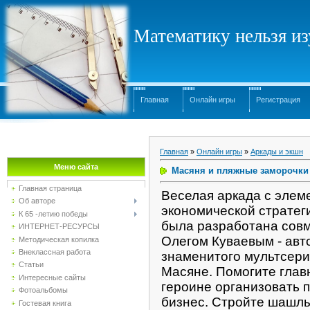
Математику нельзя изу
Главная
Онлайн игры
Регистрация
Главная
»
Онлайн игры
»
Аркады и экшн
Меню сайта
Масяня и пляжные заморочки
Главная страница
Веселая аркада с элем
Об авторе
экономической стратег
К 65 -летию победы
была разработана совм
ИНТЕРНЕТ-РЕСУРСЫ
Олегом Куваевым - авт
Методическая копилка
Внеклассная работа
знаменитого мультсери
Статьи
Масяне. Помогите глав
Интересные сайты
героине организовать 
Фотоальбомы
бизнес. Стройте шашл
Гостевая книга