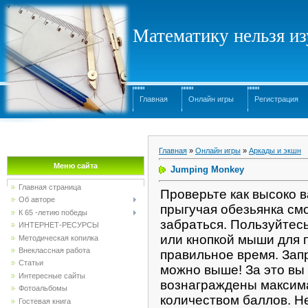
Математику нельзя изу
Главная
Онлайн игры
Регистрация
Главная
»
Онлайн игры
»
Аркады и экшн
Меню сайта
Jumping Monkey
Главная страница
Проверьте как высоко 
Об авторе
прыгучая обезьянка см
К 65 -летию победы
забраться. Пользуйтес
ИНТЕРНЕТ-РЕСУРСЫ
или кнопкой мыши для 
Методическая копилка
Внеклассная работа
правильное время. Зап
Статьи
можно выше! За это вы
Интересные сайты
вознаграждены макси
Фотоальбомы
количеством баллов. Н
Гостевая книга