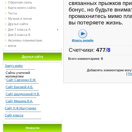
связанных прыжков при
Обратная связь
Карта моего сайта
бонус, но будьте вним
Тесты
промахнитесь мимо пл
Музыка и песни
вы потеряете жизнь.
Друзья сайта
Для 7 класса А
Для 6 класса Б
Аксиомы планиметрии
Играть онлайн
мисм
Счетчики
:
477
/
8
Друзья сайта
Всего комментариев
:
0
Завуч.инфо
-------------------------
Добавлять комментарии могут
Сайты учителей
[
Ре
математики
'
Сайт Савченко Е.М.
----------------------------
Сайт Баховой А.Б.
----------------------------
Сайт Шалдохиной Н.В.
---------------------------
Сайт Мишина В.А.
-----------------------------
Сайт Н.Ф.Ишутченко
------------------------------
Сайт класса
-------------------------------
Новости