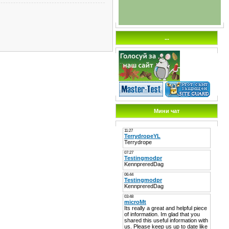
...
Мини чат