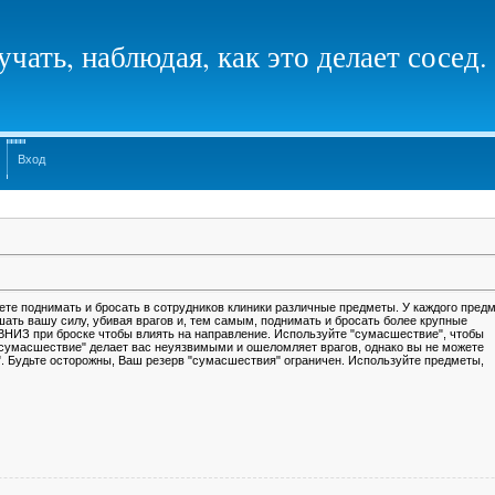
чать, наблюдая, как это делает сосед.
Вход
те поднимать и бросать в сотрудников клиники различные предметы. У каждого пред
ть вашу силу, убивая врагов и, тем самым, поднимать и бросать более крупные
НИЗ при броске чтобы влиять на направление. Используйте "сумасшествие", чтобы
"сумасшествие" делает вас неуязвимыми и ошеломляет врагов, однако вы не можете
. Будьте осторожны, Ваш резерв "сумасшествия" ограничен. Используйте предметы,