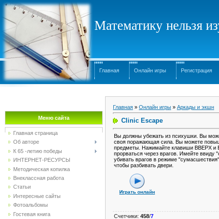
Математику нельзя изу
Главная
Онлайн игры
Регистрация
Главная
»
Онлайн игры
»
Аркады и экшн
Меню сайта
Clinic Escape
Главная страница
Вы должны убежать из психушки. Вы може
своя поражающая сила. Вы можете повыша
Об авторе
предметы. Нажимайте клавиши ВВЕРХ и В
К 65 -летию победы
прорваться через врагов. Имейте ввиду 
убивать врагов в режиме "сумасшествия"
ИНТЕРНЕТ-РЕСУРСЫ
чтобы разбивать двери.
Методическая копилка
Внеклассная работа
Статьи
Играть онлайн
Интересные сайты
Фотоальбомы
Гостевая книга
Счетчики
:
458
/
7