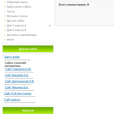
Обратная связь
Всего комментариев
:
0
Карта моего сайта
Тесты
Музыка и песни
Друзья сайта
Для 7 класса А
Для 6 класса Б
Аксиомы планиметрии
мисм
Друзья сайта
Завуч.инфо
-------------------------
Сайты учителей
математики
'
Сайт Савченко Е.М.
----------------------------
Сайт Баховой А.Б.
----------------------------
Сайт Шалдохиной Н.В.
---------------------------
Сайт Мишина В.А.
-----------------------------
Сайт Н.Ф.Ишутченко
------------------------------
Сайт класса
-------------------------------
Новости