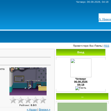
Четверг, 06.08.2026, 04:18
А. Нивен
Приветствую Вас
Гость
|
RSS
Вход
мета
Четверг
06.08.2026
04:18
...
Рейтинг
:
0.0
/
0
« Назад
|
Вперед »