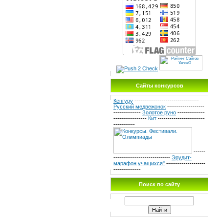
Сайты конкурсов
Кенгуру
---------------------------------
Русский медвежонок
-------------------
--------------
Золотое руно
--------------
-----------------
Кит
------------------------
-----------
------
-----------------------------
Эрудит-
марафон учащихся"
--------------------
--------------
Поиск по сайту