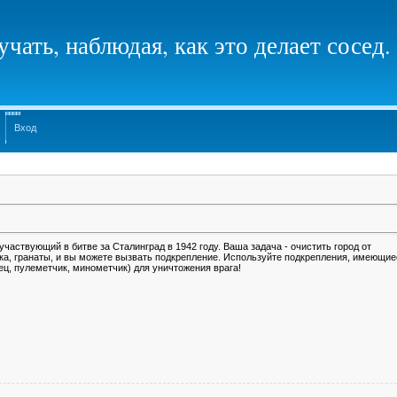
чать, наблюдая, как это делает сосед.
Вход
участвующий в битве за Сталинград в 1942 году. Ваша задача - очистить город от
ка, гранаты, и вы можете вызвать подкрепление. Используйте подкрепления, имеющие
ц, пулеметчик, минометчик) для уничтожения врага!