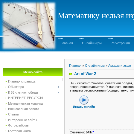
Математику нельзя изу
Главная
Онлайн игры
Регистрация
Главная
»
Онлайн игры
»
Аркады и экшн
Меню сайта
Art of War 2
Главная страница
Вы - сержант Соколов, советский солдат, 
вторгшихся фашистов. У вас есть винтов
Об авторе
в вашем распоряжении (офицер, пехотине
К 65 -летию победы
ИНТЕРНЕТ-РЕСУРСЫ
Методическая копилка
Играть онлайн
Внеклассная работа
Статьи
Интересные сайты
Фотоальбомы
Гостевая книга
Счетчики
:
541
/
7