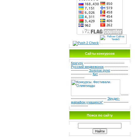
Сайты конкурсов
Кенгуру
---------------------------------
Русский медвежонок
-------------------
--------------
Золотое руно
--------------
-----------------
Кит
------------------------
-----------
------
-----------------------------
Эрудит-
марафон учащихся"
--------------------
--------------
Поиск по сайту