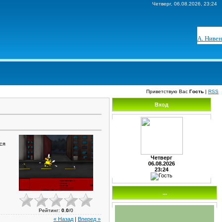
Четверг, 06.08.2026, 23:24
А. Нивен
Приветствую Вас
Гость
|
RSS
Вход
ся
Четверг
06.08.2026
23:24
...
Рейтинг
:
0.0
/
0
« Назад
|
Вперед »