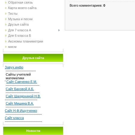
Обратная связь
Всего комментариев
:
0
Карта моего сайта
Тесты
Музыка и песни
Друзья сайта
Для 7 класса А
Для 6 класса Б
Аксиомы планиметрии
мисм
Друзья сайта
Завуч.инфо
-------------------------
Сайты учителей
математики
'
Сайт Савченко Е.М.
----------------------------
Сайт Баховой А.Б.
----------------------------
Сайт Шалдохиной Н.В.
---------------------------
Сайт Мишина В.А.
-----------------------------
Сайт Н.Ф.Ишутченко
------------------------------
Сайт класса
-------------------------------
Новости