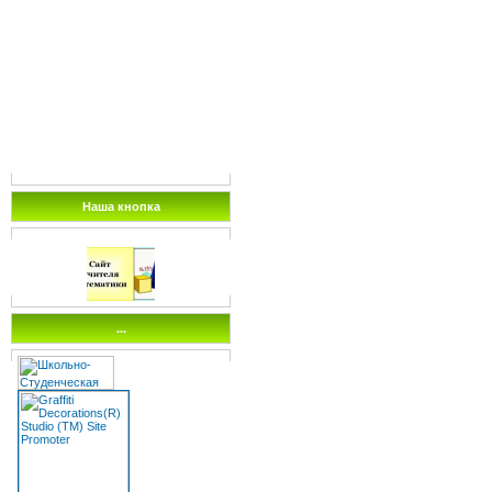
Наша кнопка
...