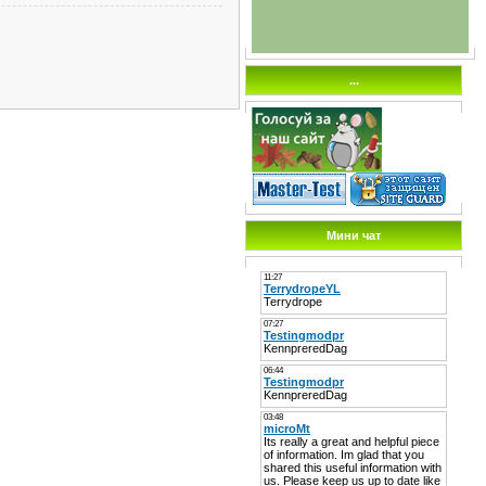
...
Мини чат