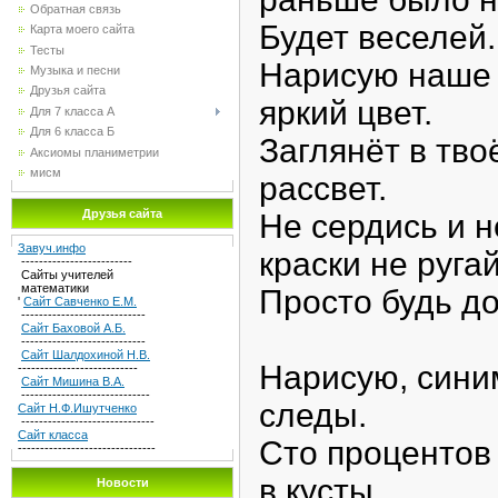
Обратная связь
Будет веселей.
Карта моего сайта
Тесты
Нарисую наше 
Музыка и песни
Друзья сайта
яркий цвет.
Для 7 класса А
Для 6 класса Б
Заглянёт в тво
Аксиомы планиметрии
мисм
рассвет.
Друзья сайта
Не сердись и н
Завуч.инфо
краски не руга
-------------------------
Сайты учителей
математики
Просто будь д
'
Сайт Савченко Е.М.
----------------------------
Сайт Баховой А.Б.
----------------------------
Сайт Шалдохиной Н.В.
Нарисую, сини
---------------------------
Сайт Мишина В.А.
-----------------------------
следы.
Сайт Н.Ф.Ишутченко
------------------------------
Сайт класса
Сто процентов
-------------------------------
в кусты.
Новости