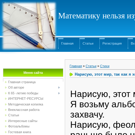
Математику нельзя изу
Главная
Статьи
Регистрация
Вх
Главная
»
Статьи
»
Стихи
Меню сайта
Нарисую, этот мир, так как я 
Главная страница
Об авторе
Нарисую, этот м
К 65 -летию победы
ИНТЕРНЕТ-РЕСУРСЫ
Я возьму альбо
Методическая копилка
Внеклассная работа
захвачу.
Статьи
Интересные сайты
Нарисую, феоле
Фотоальбомы
раньше было н
Гостевая книга