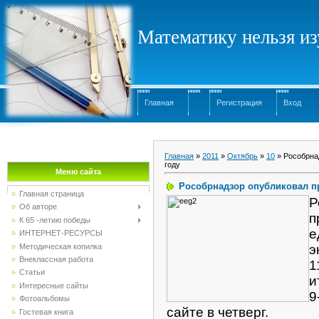
Математику нельзя изу
Главная
Регистрация
Вход
Главная
»
2011
»
Октябрь
»
10
» Рособрна
году
Меню сайта
Рособрнадзор опубликовал пр
Главная страница
Р
Об авторе
п
К 65 -летию победы
е
ИНТЕРНЕТ-РЕСУРСЫ
Методическая копилка
э
Внеклассная работа
1
Статьи
и
Интересные сайты
9
Фотоальбомы
сайте в четверг.
Гостевая книга