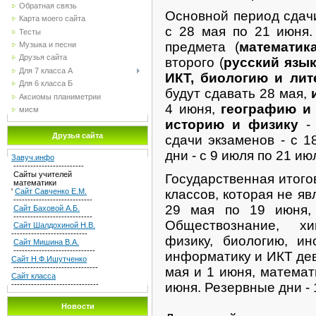
Обратная связь
Основной период сдачи
Карта моего сайта
с 28 мая по 21 июня.
Тесты
предмета (
математик
Музыка и песни
Друзья сайта
второго (
русский язы
Для 7 класса А
ИКТ, биологию и лит
Для 6 класса Б
будут сдавать 28 мая,
Аксиомы планиметрии
4 июня,
географию и
мисм
историю и физику
- 
Друзья сайта
сдачи экзаменов - с 1
дни - с 9 июля по 21 ию
Завуч.инфо
-------------------------
Сайты учителей
Государственная итого
математики
классов, которая не яв
'
Сайт Савченко Е.М.
----------------------------
29 мая по 19 июня,
Сайт Баховой А.Б.
----------------------------
Обществознание, хи
Сайт Шалдохиной Н.В.
---------------------------
физику, биологию, ин
Сайт Мишина В.А.
-----------------------------
информатику и ИКТ дев
Сайт Н.Ф.Ишутченко
------------------------------
мая и 1 июня, математи
Сайт класса
июня. Резервные дни - 
-------------------------------
Новости