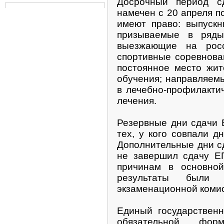
Досрочный период сд
намечен с 20 апреля п
имеют право: выпускн
призываемые в ряды
выезжающие на росс
спортивные соревнова
постоянное место жит
обучения; направляем
в лечебно-профилакти
лечения.
Резервные дни сдачи 
тех, у кого совпали д
Дополнительные дни сд
не завершил сдачу Е
причинам в основной
результаты были о
экзаменационной коми
Единый государственн
обязательной фор