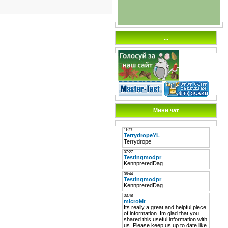
...
Мини чат