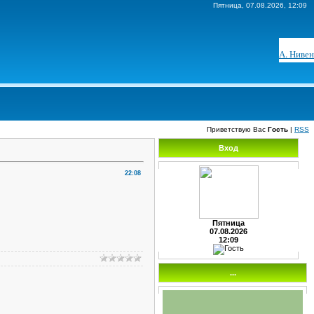
Пятница, 07.08.2026, 12:09
А. Нивен
Приветствую Вас
Гость
|
RSS
Вход
22:08
Пятница
07.08.2026
12:09
...