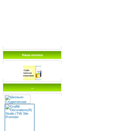
Наша кнопка
...