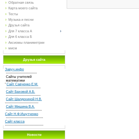
Обратная связь
Карта моего сайта
Тесты
Музыка и песни
Друзья сайта
Для 7 класса А
Для 6 класса Б
Аксиомы планиметрии
мисм
Друзья сайта
Завуч.инфо
-------------------------
Сайты учителей
математики
'
Сайт Савченко Е.М.
----------------------------
Сайт Баховой А.Б.
----------------------------
Сайт Шалдохиной Н.В.
---------------------------
Сайт Мишина В.А.
-----------------------------
Сайт Н.Ф.Ишутченко
------------------------------
Сайт класса
-------------------------------
Новости