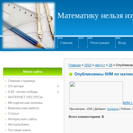
Математику нельзя изу
Главная
Регистрация
Вход
Главная
»
2010
»
Август
»
28
» Опубликов
Меню сайта
Опубликованы КИМ по матема
Главная страница
Об авторе
К 65 -летию победы
ИНТЕРНЕТ-РЕСУРСЫ
Методическая копилка
КИМ с
Внеклассная работа
Просмотров
: 1293 |
Добавил
:
Надежда
|
Рейтинг
:
Статьи
Всего комментариев
:
0
Интересные сайты
Фотоальбомы
Гостевая книга