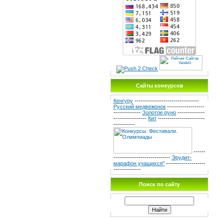
Сайты конкурсов
Кенгуру
---------------------------------
Русский медвежонок
-------------------
--------------
Золотое руно
--------------
-----------------
Кит
------------------------
-----------
------
-----------------------------
Эрудит-
марафон учащихся"
--------------------
--------------
Поиск по сайту