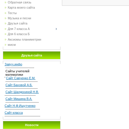
Обратная связь
Карта моего сайта
Тесты
Музыка и песни
Друзья сайта
Для 7 класса А
Для 6 класса Б
Аксиомы планиметрии
мисм
Друзья сайта
Завуч.инфо
-------------------------
Сайты учителей
математики
'
Сайт Савченко Е.М.
----------------------------
Сайт Баховой А.Б.
----------------------------
Сайт Шалдохиной Н.В.
---------------------------
Сайт Мишина В.А.
-----------------------------
Сайт Н.Ф.Ишутченко
------------------------------
Сайт класса
-------------------------------
Новости