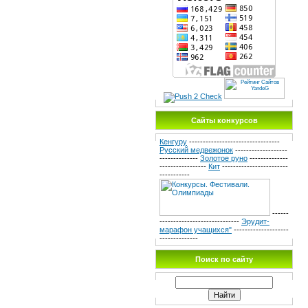
Сайты конкурсов
Кенгуру
---------------------------------
Русский медвежонок
-------------------
--------------
Золотое руно
--------------
-----------------
Кит
------------------------
-----------
------
-----------------------------
Эрудит-
марафон учащихся"
--------------------
--------------
Поиск по сайту