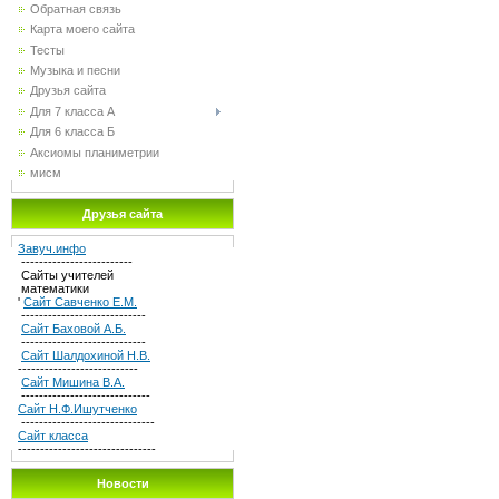
Обратная связь
Карта моего сайта
Тесты
Музыка и песни
Друзья сайта
Для 7 класса А
Для 6 класса Б
Аксиомы планиметрии
мисм
Друзья сайта
Завуч.инфо
-------------------------
Сайты учителей
математики
'
Сайт Савченко Е.М.
----------------------------
Сайт Баховой А.Б.
----------------------------
Сайт Шалдохиной Н.В.
---------------------------
Сайт Мишина В.А.
-----------------------------
Сайт Н.Ф.Ишутченко
------------------------------
Сайт класса
-------------------------------
Новости