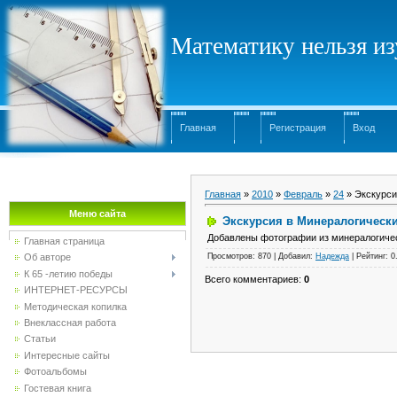
Математику нельзя изу
Главная
Регистрация
Вход
Главная
»
2010
»
Февраль
»
24
» Экскурси
Меню сайта
Экскурсия в Минералогическ
Добавлены фотографии из минералогиче
Главная страница
Просмотров
: 870 |
Добавил
:
Надежда
|
Рейтинг
:
0
Об авторе
К 65 -летию победы
Всего комментариев
:
0
ИНТЕРНЕТ-РЕСУРСЫ
Методическая копилка
Внеклассная работа
Статьи
Интересные сайты
Фотоальбомы
Гостевая книга