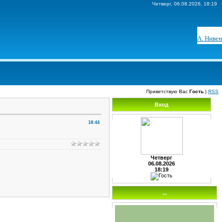
Четверг, 06.08.2026, 18:19
А. Нивен
Приветствую Вас
Гость
|
RSS
Вход
18:44
Четверг
06.08.2026
18:19
...