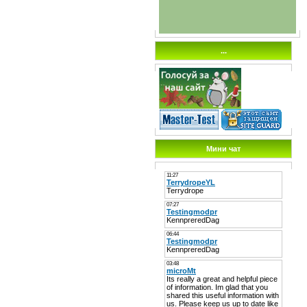
...
Мини чат