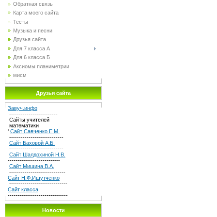
Обратная связь
Карта моего сайта
Тесты
Музыка и песни
Друзья сайта
Для 7 класса А
Для 6 класса Б
Аксиомы планиметрии
мисм
Друзья сайта
Завуч.инфо
-------------------------
Сайты учителей
математики
'
Сайт Савченко Е.М.
----------------------------
Сайт Баховой А.Б.
----------------------------
Сайт Шалдохиной Н.В.
---------------------------
Сайт Мишина В.А.
-----------------------------
Сайт Н.Ф.Ишутченко
------------------------------
Сайт класса
-------------------------------
Новости