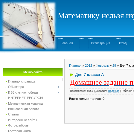
Математику нельзя изу
Главная
Регистрация
Вход
Главная
»
2012
»
Февраль
»
29
» Для 7 кл
Меню сайта
Для 7 класса А
Домашнее задание по
Главная страница
Об авторе
Просмотров
: 8951 |
Добавил
:
Надежда
|
Рейтинг
:
К 65 -летию победы
ИНТЕРНЕТ-РЕСУРСЫ
Всего комментариев
:
0
Методическая копилка
Внеклассная работа
Статьи
Интересные сайты
Фотоальбомы
Гостевая книга