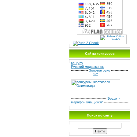
Сайты конкурсов
Кенгуру
---------------------------------
Русский медвежонок
-------------------
--------------
Золотое руно
--------------
-----------------
Кит
------------------------
-----------
------
-----------------------------
Эрудит-
марафон учащихся"
--------------------
--------------
Поиск по сайту