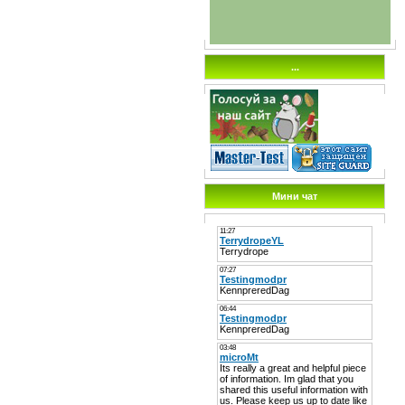
...
Мини чат