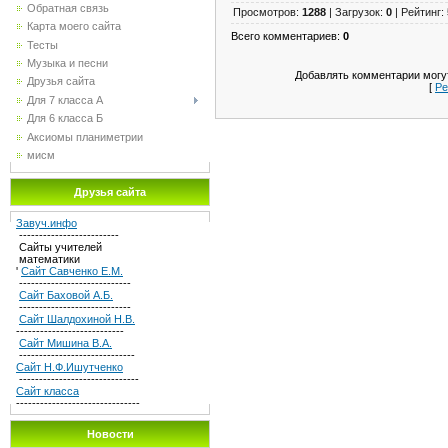
Обратная связь
Просмотров
:
1288
|
Загрузок
:
0
|
Рейтинг
:
Карта моего сайта
Всего комментариев
:
0
Тесты
Музыка и песни
Добавлять комментарии могут
Друзья сайта
[
Ре
Для 7 класса А
Для 6 класса Б
Аксиомы планиметрии
мисм
Друзья сайта
Завуч.инфо
-------------------------
Сайты учителей
математики
'
Сайт Савченко Е.М.
----------------------------
Сайт Баховой А.Б.
----------------------------
Сайт Шалдохиной Н.В.
---------------------------
Сайт Мишина В.А.
-----------------------------
Сайт Н.Ф.Ишутченко
------------------------------
Сайт класса
-------------------------------
Новости