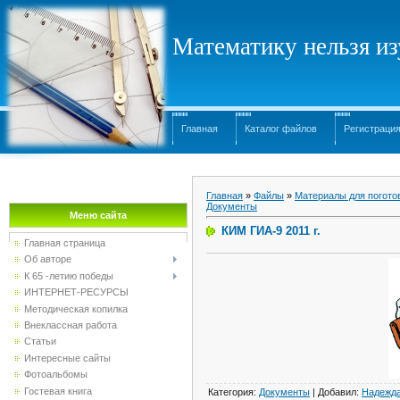
Математику нельзя изу
Главная
Каталог файлов
Регистраци
Главная
»
Файлы
»
Материалы для погото
Документы
Меню сайта
КИМ ГИА-9 2011 г.
Главная страница
Об авторе
К 65 -летию победы
ИНТЕРНЕТ-РЕСУРСЫ
Методическая копилка
Внеклассная работа
Статьи
Интересные сайты
Фотоальбомы
Гостевая книга
Категория
:
Документы
|
Добавил
:
Надежд