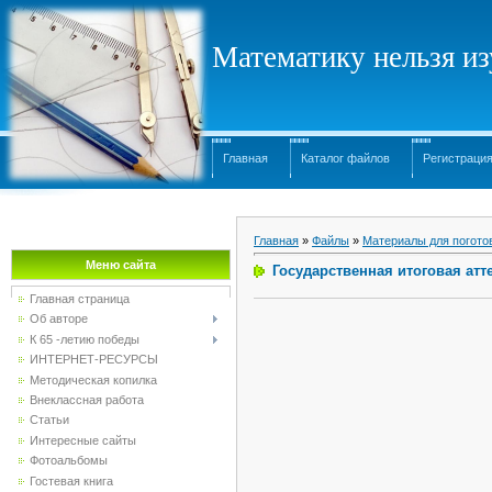
Математику нельзя изу
Главная
Каталог файлов
Регистраци
Главная
»
Файлы
»
Материалы для погото
Меню сайта
Государственная итоговая атте
Главная страница
Об авторе
К 65 -летию победы
ИНТЕРНЕТ-РЕСУРСЫ
Методическая копилка
Внеклассная работа
Статьи
Интересные сайты
Фотоальбомы
Гостевая книга