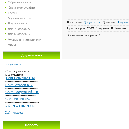
Обратная связь
Карта моего сайта
Тесты
Музыка и песни
Категория
:
Документы
|
Добавил
:
Надежд
Друзья сайта
Просмотров
:
2442
|
Загрузок
:
0
|
Рейтинг
:
Для 7 класса А
Для 6 класса Б
Всего комментариев
:
0
Аксиомы планиметрии
мисм
Друзья сайта
Завуч.инфо
-------------------------
Сайты учителей
математики
'
Сайт Савченко Е.М.
----------------------------
Сайт Баховой А.Б.
----------------------------
Сайт Шалдохиной Н.В.
---------------------------
Сайт Мишина В.А.
-----------------------------
Сайт Н.Ф.Ишутченко
------------------------------
Сайт класса
-------------------------------
Новости