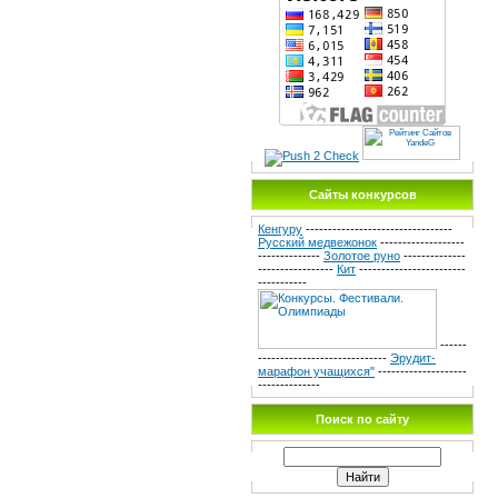
Сайты конкурсов
Кенгуру
---------------------------------
Русский медвежонок
-------------------
--------------
Золотое руно
--------------
-----------------
Кит
------------------------
-----------
------
-----------------------------
Эрудит-
марафон учащихся"
--------------------
--------------
Поиск по сайту