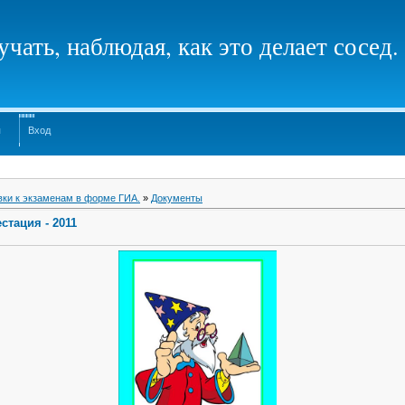
чать, наблюдая, как это делает сосед.
я
Вход
вки к экзаменам в форме ГИА.
»
Документы
стация - 2011