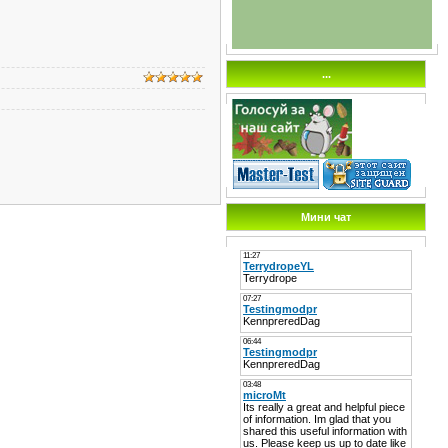
...
Мини чат