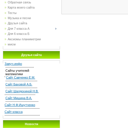
Обратная связь
Карта моего сайта
Тесты
Музыка и песни
Друзья сайта
Для 7 класса А
Для 6 класса Б
Аксиомы планиметрии
мисм
Друзья сайта
Завуч.инфо
-------------------------
Сайты учителей
математики
'
Сайт Савченко Е.М.
----------------------------
Сайт Баховой А.Б.
----------------------------
Сайт Шалдохиной Н.В.
---------------------------
Сайт Мишина В.А.
-----------------------------
Сайт Н.Ф.Ишутченко
------------------------------
Сайт класса
-------------------------------
Новости