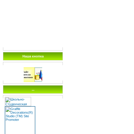
Наша кнопка
...