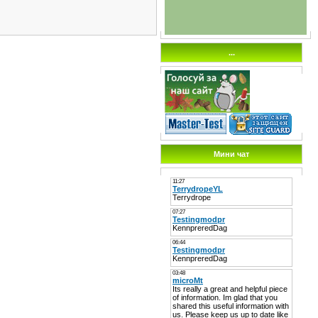
...
Мини чат