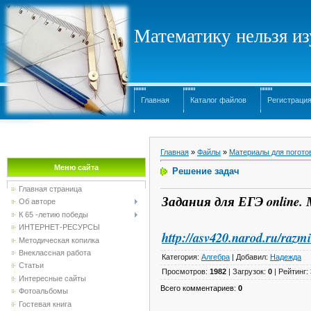
Математику нельзя изу
Главная
Каталог файлов
Регистраци
Главная
»
Файлы
»
Материалы для погото
Меню сайта
Решение задач
Главная страница
Задания для ЕГЭ online
Об авторе
К 65 -летию победы
ИНТЕРНЕТ-РЕСУРСЫ
http://asv420.narod.ru/raz
Методическая копилка
Внеклассная работа
Категория
:
Алгебра
|
Добавил
:
Надежда
Статьи
Просмотров
:
1982
|
Загрузок
:
0
|
Рейтинг
:
Интересные сайты
Всего комментариев
:
0
Фотоальбомы
Гостевая книга