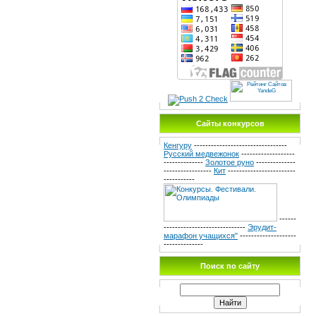
Сайты конкурсов
Кенгуру
---------------------------------
Русский медвежонок
-------------------
--------------
Золотое руно
--------------
-----------------
Кит
------------------------
-----------
------
-----------------------------
Эрудит-
марафон учащихся"
--------------------
--------------
Поиск по сайту