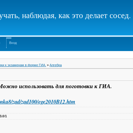
чать, наблюдая, как это делает сосед.
я
Вход
вки к экзаменам в форме ГИА.
»
Алгебра
. Можно использовать для поготовки к ГИА.
minka8/zad/zad100/ege2010B12.htm
3.0
/
1