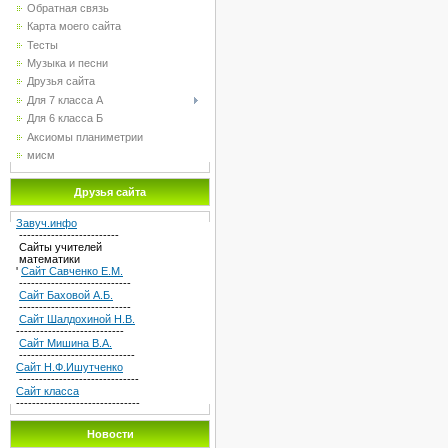
Обратная связь
Карта моего сайта
Тесты
Музыка и песни
Друзья сайта
Для 7 класса А
Для 6 класса Б
Аксиомы планиметрии
мисм
Друзья сайта
Завуч.инфо
-------------------------
Сайты учителей
математики
'
Сайт Савченко Е.М.
----------------------------
Сайт Баховой А.Б.
----------------------------
Сайт Шалдохиной Н.В.
---------------------------
Сайт Мишина В.А.
-----------------------------
Сайт Н.Ф.Ишутченко
------------------------------
Сайт класса
-------------------------------
Новости