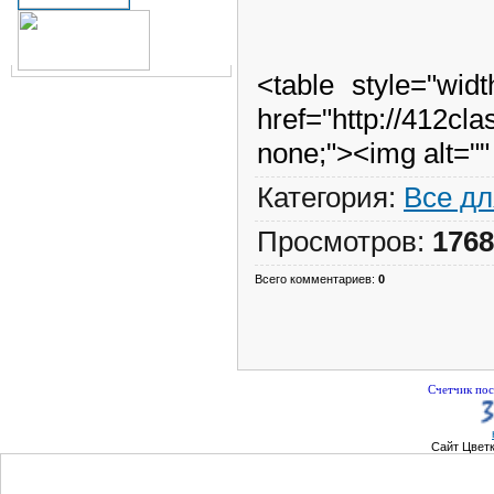
<table style="wid
href="http://412cl
none;"><img alt=""
Категория
:
Все дл
Просмотров
:
1768
Всего комментариев
:
0
Счетчик пос
Сайт Цвет