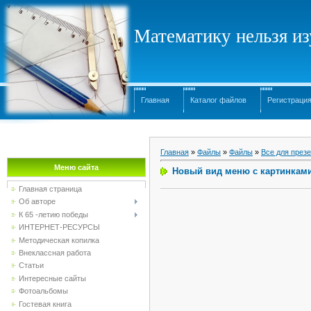
Математику нельзя изу
Главная
Каталог файлов
Регистраци
Главная
»
Файлы
»
Файлы
»
Все для презе
Меню сайта
Новый вид меню с картинками
Главная страница
Об авторе
К 65 -летию победы
ИНТЕРНЕТ-РЕСУРСЫ
Методическая копилка
Внеклассная работа
Статьи
Интересные сайты
Фотоальбомы
Гостевая книга