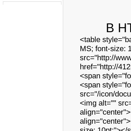
В H
<table style="
MS; font-size:
src="http://www
href="http://4
<span style="fo
<span style="f
src="/icon/doc
<img alt="" sr
align="center">
align="center">
size: 10pt;"></