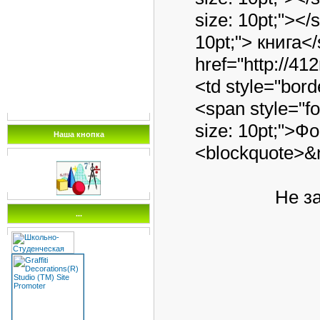
size: 10pt;"></
10pt;"> книга</
href="http://4
<td style="bord
<span style="fo
size: 10pt;">Ф
Наша кнопка
<blockquote>&
Не забудь
...