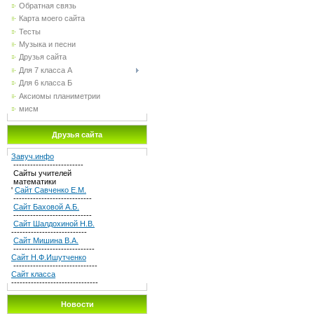
Обратная связь
Карта моего сайта
Тесты
Музыка и песни
Друзья сайта
Для 7 класса А
Для 6 класса Б
Аксиомы планиметрии
мисм
Друзья сайта
Завуч.инфо
-------------------------
Сайты учителей
математики
'
Сайт Савченко Е.М.
----------------------------
Сайт Баховой А.Б.
----------------------------
Сайт Шалдохиной Н.В.
---------------------------
Сайт Мишина В.А.
-----------------------------
Сайт Н.Ф.Ишутченко
------------------------------
Сайт класса
-------------------------------
Новости