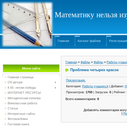
Математику нельзя изу
Главная
Каталог файлов
Регистраци
Главная
»
Файлы
»
Файлы
»
Работы учащ
Меню сайта
Проблема четырех красок
Главная страница
Презентация.
Об авторе
Категория
:
Работы учащихся
|
Добавил
:
Н
К 65 -летию победы
Просмотров
:
1700
|
Загрузок
:
0
|
Рейтинг
:
ИНТЕРНЕТ-РЕСУРСЫ
Методическая копилка
Всего комментариев
:
0
Внеклассная работа
Статьи
Добавлять комментарии могут
[
Ре
Интересные сайты
Фотоальбомы
Гостевая книга