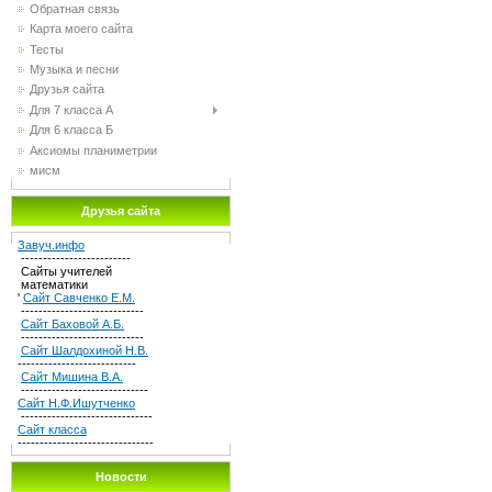
Обратная связь
Карта моего сайта
Тесты
Музыка и песни
Друзья сайта
Для 7 класса А
Для 6 класса Б
Аксиомы планиметрии
мисм
Друзья сайта
Завуч.инфо
-------------------------
Сайты учителей
математики
'
Сайт Савченко Е.М.
----------------------------
Сайт Баховой А.Б.
----------------------------
Сайт Шалдохиной Н.В.
---------------------------
Сайт Мишина В.А.
-----------------------------
Сайт Н.Ф.Ишутченко
------------------------------
Сайт класса
-------------------------------
Новости