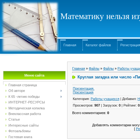
Математику нельзя изу
Главная
Каталог файлов
Регистраци
Главная
»
Файлы
»
Файлы
»
Работы учащ
Меню сайта
Круглая загадка или число «П
Главная страница
Презентация.
Об авторе
Презентация
К 65 -летию победы
Категория
:
Работы учащихся
|
Добавил
:
Н
ИНТЕРНЕТ-РЕСУРСЫ
Просмотров
:
907
|
Загрузок
:
0
|
Рейтинг
:
0
Методическая копилка
Всего комментариев
:
0
Внеклассная работа
Статьи
Добавлять комментарии могут
Интересные сайты
[
Ре
Фотоальбомы
Гостевая книга